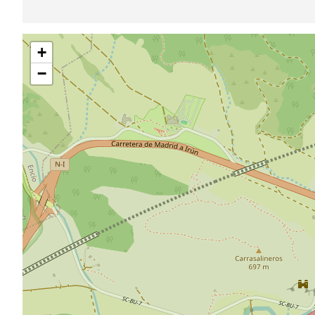
Sauter
+
la
carte
−