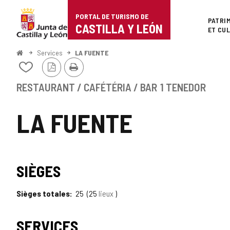
Portal
Passer au contenu
PORTAL DE TURISMO DE
Superi
PATRI
de
CASTILLA Y LEÓN
ET CU
Turismo
<
Services
LA FUENTE
Accueil
Version
Imprimer
de
Ajouter/retirer
PDF
le
Castilla
contenu
RESTAURANT / CAFÉTÉRIA / BAR
1 TENEDOR
de
y
cahiers
LA FUENTE
León
SIÈGES
Sièges totales
25
25
lieux
SERVICES