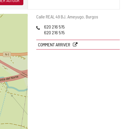
ER AUTOUR
Adresse
Calle REAL 49 BJ.
Ameyugo.
Burgos
postale
Téléphones
620 216 515
620 216 515
COMMENT ARRIVER