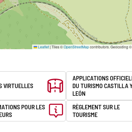
Leaflet
|
Tiles ©
OpenStreetMap
contributors. Geocoding 
APPLICATIONS OFFICIE
S VIRTUELLES
DU TURISMO CASTILLA 
LEÓN
MATIONS POUR LES
RÈGLEMENT SUR LE
EURS
TOURISME