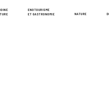
or
MOINE
ENOTOURISME
NATURE
D
LTURE
ET GASTRONOMIE