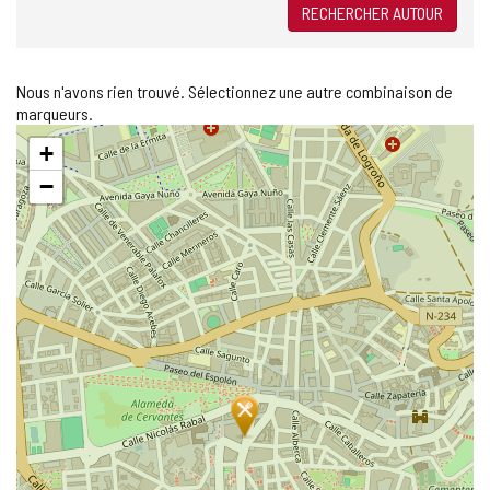
RECHERCHER AUTOUR
Nous n'avons rien trouvé. Sélectionnez une autre combinaison de
marqueurs.
Sauter
+
la
carte
−