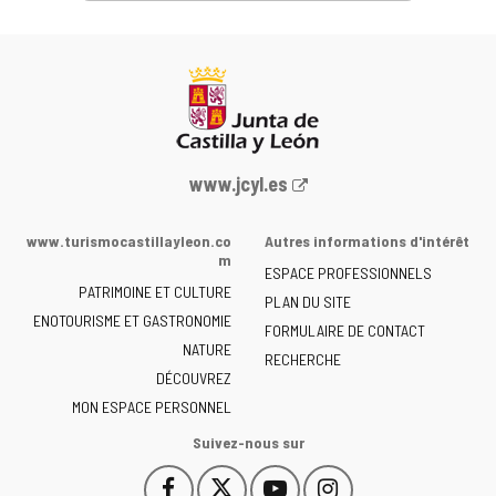
Portail
www.jcyl.es
Web
de
www.turismocastillayleon.co
Autres informations d'intérêt
la
m
ESPACE PROFESSIONNELS
Junta
PATRIMOINE ET CULTURE
de
PLAN DU SITE
ENOTOURISME ET GASTRONOMIE
Castilla
FORMULAIRE DE CONTACT
NATURE
y
RECHERCHE
León
DÉCOUVREZ
-
MON ESPACE PERSONNEL
Suivez-nous sur
Facebook
X
YouTube
Instagram