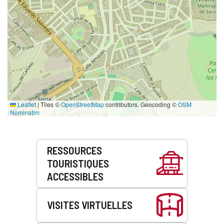
Leaflet
|
Tiles ©
OpenStreetMap
contributors. Geocoding ©
OSM
Nominatim
Prestations
RESSOURCES
de
TOURISTIQUES
service
ACCESSIBLES
VISITES VIRTUELLES