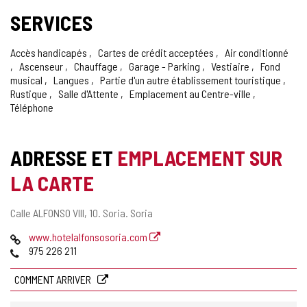
SERVICES
Accès handicapés
Cartes de crédit acceptées
Air conditionné
Ascenseur
Chauffage
Garage - Parking
Vestiaire
Fond
musical
Langues
Partie d'un autre établissement touristique
Rustique
Salle d'Attente
Emplacement au Centre-ville
Téléphone
ADRESSE ET
EMPLACEMENT SUR
LA CARTE
Adresse
Calle ALFONSO VIII, 10.
Soria.
Soria
postale
Page
www.hotelalfonsosoria.com
Web
Téléphones
975 226 211
COMMENT ARRIVER