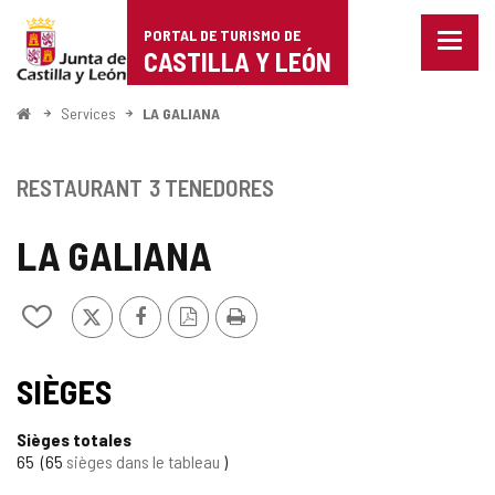
Portal
Passer au contenu
PORTAL DE TURISMO DE
Menu
de
CASTILLA Y LEÓN
fermé
Affich
Turismo
les
<
Services
LA GALIANA
optio
Accueil
de
de
naviga
Castilla
RESTAURANT
3 TENEDORES
y
LA GALIANA
León
X
Facebook
Version
Imprimer
Ajouter/retirer
PDF
le
contenu
de
SIÈGES
cahiers
Sièges totales
65
65
sièges dans le tableau