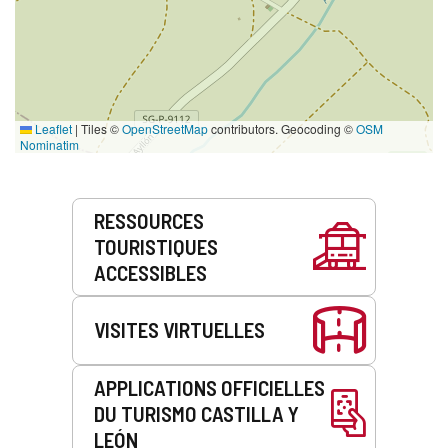
Leaflet
|
Tiles ©
OpenStreetMap
contributors. Geocoding ©
OSM
Nominatim
Prestations
RESSOURCES
de
TOURISTIQUES
service
ACCESSIBLES
VISITES VIRTUELLES
APPLICATIONS OFFICIELLES
DU TURISMO CASTILLA Y
LEÓN