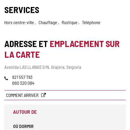
SERVICES
Hors centre-ville
Chauffage
Rustique
Téléphone
ADRESSE ET
EMPLACEMENT SUR
LA CARTE
Adresse
Avenida LAS LLANAS S/N.
Grajera.
Segovia
postale
Téléphones
921 557 793
660 320 084
COMMENT ARRIVER
AUTOUR DE
OÙ DORMIR