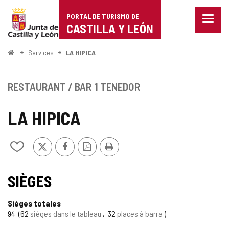
Portal
Passer au contenu
PORTAL DE TURISMO DE
Menu
de
CASTILLA Y LEÓN
fermé
Affich
Turismo
les
<
Services
LA HIPICA
optio
Accueil
de
de
naviga
Castilla
RESTAURANT / BAR
1 TENEDOR
y
LA HIPICA
León
X
Facebook
Version
Imprimer
Ajouter/retirer
PDF
le
contenu
de
SIÈGES
cahiers
Sièges totales
94
62
sièges dans le tableau
32
places à barra