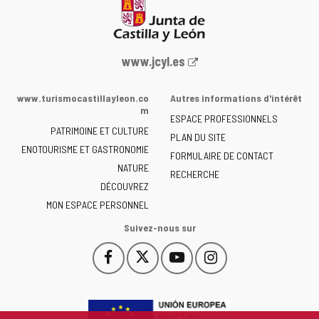
Portail
www.jcyl.es
Web
de
www.turismocastillayleon.co
Autres informations d'intérêt
la
m
ESPACE PROFESSIONNELS
Junta
PATRIMOINE ET CULTURE
de
PLAN DU SITE
ENOTOURISME ET GASTRONOMIE
Castilla
FORMULAIRE DE CONTACT
NATURE
y
RECHERCHE
León
DÉCOUVREZ
-
MON ESPACE PERSONNEL
Suivez-nous sur
Facebook
X
YouTube
Instagram
Este
Este
Este
Este
enlace
enlace
enlace
enlace
se
se
se
se
abrirá
abrirá
abrirá
abrirá