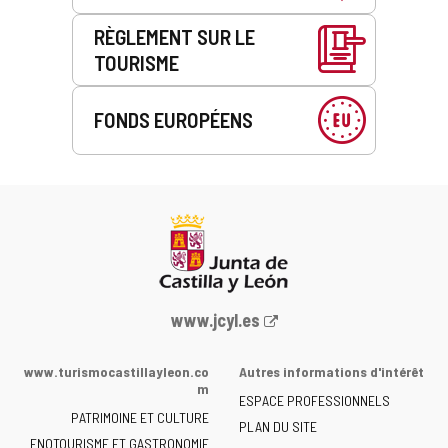
RÈGLEMENT SUR LE
TOURISME
FONDS EUROPÉENS
Portail
www.jcyl.es
Web
de
www.turismocastillayleon.co
Autres informations d'intérêt
la
m
ESPACE PROFESSIONNELS
Junta
PATRIMOINE ET CULTURE
de
PLAN DU SITE
ENOTOURISME ET GASTRONOMIE