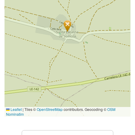
Leaflet
|
Tiles ©
OpenStreetMap
contributors. Geocoding ©
OSM
Nominatim
Prestations