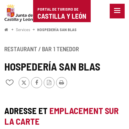
Portal
Passer au contenu
PORTAL DE TURISMO DE
Menu
de
CASTILLA Y LEÓN
fermé
Affich
Turismo
les
<
Services
HOSPEDERÍA SAN BLAS
optio
Accueil
de
de
naviga
Castilla
RESTAURANT / BAR
1 TENEDOR
y
HOSPEDERÍA SAN BLAS
León
X
Facebook
Version
Imprimer
Ajouter/retirer
PDF
le
contenu
de
cahiers
ADRESSE ET
EMPLACEMENT SUR
LA CARTE