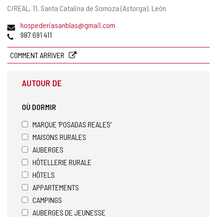
Adresse
C/REAL, 11.
Santa Catalina de Somoza (Astorga).
León
postale
Adresse
hospederiasanblas@gmail.com
de
Téléphones
987 691 411
courrier
électronique
COMMENT ARRIVER
AUTOUR DE
OÙ DORMIR
MARQUE 'POSADAS REALES'
MAISONS RURALES
AUBERGES
HÔTELLERIE RURALE
HÔTELS
APPARTEMENTS
CAMPINGS
AUBERGES DE JEUNESSE