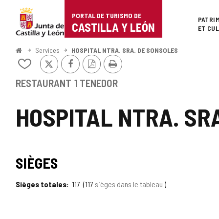
Portal
Passer au contenu
PORTAL DE TURISMO DE
Superi
PATRI
de
CASTILLA Y LEÓN
ET CU
Turismo
<
Services
HOSPITAL NTRA. SRA. DE SONSOLES
Accueil
X
Facebook
Version
Imprimer
de
Ajouter/retirer
PDF
le
Castilla
contenu
RESTAURANT
1 TENEDOR
de
y
cahiers
HOSPITAL NTRA. SR
León
SIÈGES
Sièges totales
117
117
sièges dans le tableau