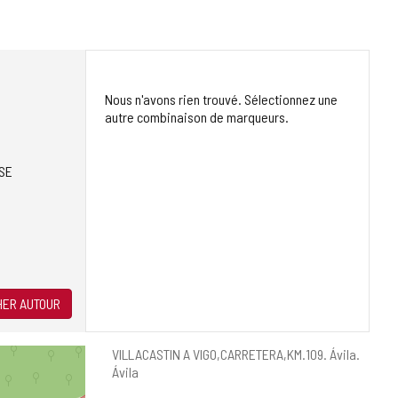
Nous n'avons rien trouvé. Sélectionnez une
autre combinaison de marqueurs.
SE
ER AUTOUR
Adresse
VILLACASTIN A VIGO,CARRETERA,KM.109.
Ávila.
postale
Ávila