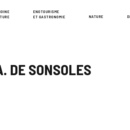
or
MOINE
ENOTOURISME
NATURE
D
LTURE
ET GASTRONOMIE
A. DE SONSOLES