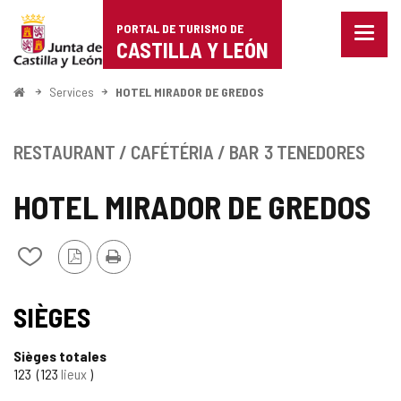
Portal
Passer au contenu
PORTAL DE TURISMO DE
Menu
de
CASTILLA Y LEÓN
fermé
Affich
Turismo
les
<
Services
HOTEL MIRADOR DE GREDOS
optio
Accueil
de
de
naviga
Castilla
RESTAURANT / CAFÉTÉRIA / BAR
3 TENEDORES
y
HOTEL MIRADOR DE GREDOS
León
Version
Imprimer
Ajouter/retirer
PDF
le
contenu
de
SIÈGES
cahiers
Sièges totales
123
123
lieux