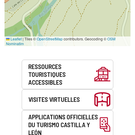
Leaflet
|
Tiles ©
OpenStreetMap
contributors. Geocoding ©
OSM
Nominatim
Prestations
RESSOURCES
de
TOURISTIQUES
service
ACCESSIBLES
VISITES VIRTUELLES
APPLICATIONS OFFICIELLES
DU TURISMO CASTILLA Y
LEÓN