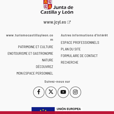
Portail
www.jcyl.es
Web
de
www.turismocastillayleon.co
Autres informations d'intérêt
la
m
ESPACE PROFESSIONNELS
Junta
PATRIMOINE ET CULTURE
de
PLAN DU SITE
ENOTOURISME ET GASTRONOMIE
Castilla
FORMULAIRE DE CONTACT
NATURE
y
RECHERCHE
León
DÉCOUVREZ
-
MON ESPACE PERSONNEL
Suivez-nous sur
Facebook
X
YouTube
Instagram
Este
Este
Este
Este
enlace
enlace
enlace
enlace
se
se
se
se
abrirá
abrirá
abrirá
abrirá