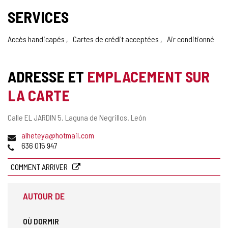
SERVICES
Accès handicapés
Cartes de crédit acceptées
Air conditionné
ADRESSE ET
EMPLACEMENT SUR
LA CARTE
Adresse
Calle EL JARDIN 5.
Laguna de Negrillos.
León
postale
Adresse
alheteya@hotmail.com
de
Téléphones
636 015 947
courrier
électronique
COMMENT ARRIVER
AUTOUR DE
OÙ DORMIR