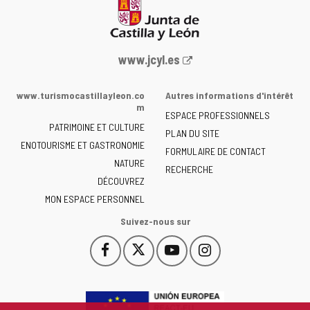
Portail
www.jcyl.es
Web
de
www.turismocastillayleon.co
Autres informations d'intérêt
la
m
ESPACE PROFESSIONNELS
Junta
PATRIMOINE ET CULTURE
de
PLAN DU SITE
ENOTOURISME ET GASTRONOMIE
Castilla
FORMULAIRE DE CONTACT
NATURE
y
RECHERCHE
León
DÉCOUVREZ
-
MON ESPACE PERSONNEL
Suivez-nous sur
Facebook
X
YouTube
Instagram
Este
Este
Este
Este
enlace
enlace
enlace
enlace
se
se
se
se
abrirá
abrirá
abrirá
abrirá