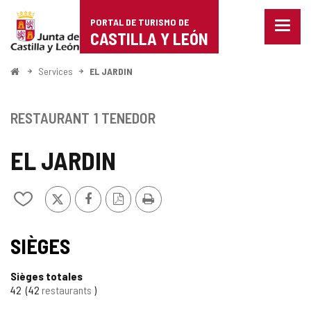
Portal
Passer au contenu
PORTAL DE TURISMO DE
Menu
de
CASTILLA Y LEÓN
fermé
Affich
Turismo
les
<
Services
EL JARDIN
optio
Accueil
de
de
naviga
Castilla
RESTAURANT
1 TENEDOR
y
EL JARDIN
León
X
Facebook
Version
Imprimer
Ajouter/retirer
PDF
le
contenu
de
SIÈGES
cahiers
Sièges totales
42
42
restaurants