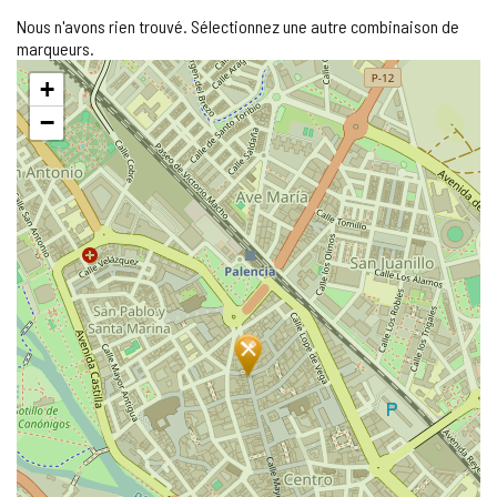
Nous n'avons rien trouvé. Sélectionnez une autre combinaison de
marqueurs.
Sauter
+
la
carte
−