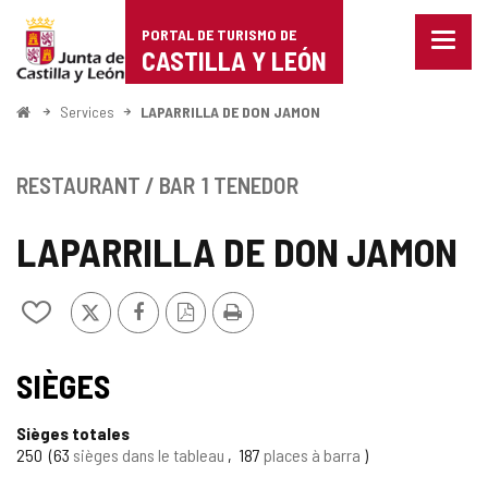
Portal
Passer au contenu
PORTAL DE TURISMO DE
Menu
de
CASTILLA Y LEÓN
fermé
Affich
Turismo
les
<
Services
LAPARRILLA DE DON JAMON
optio
Accueil
de
de
naviga
Castilla
RESTAURANT / BAR
1 TENEDOR
y
LAPARRILLA DE DON JAMON
León
X
Facebook
Version
Imprimer
Ajouter/retirer
PDF
le
contenu
de
SIÈGES
cahiers
Sièges totales
250
63
sièges dans le tableau
187
places à barra