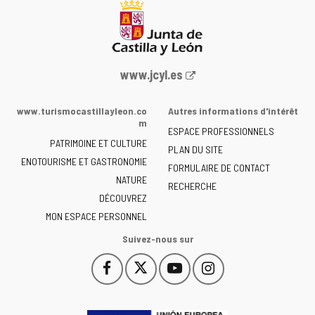
Portail
www.jcyl.es
Web
de
www.turismocastillayleon.co
Autres informations d'intérêt
la
m
ESPACE PROFESSIONNELS
Junta
PATRIMOINE ET CULTURE
de
PLAN DU SITE
ENOTOURISME ET GASTRONOMIE
Castilla
FORMULAIRE DE CONTACT
NATURE
y
RECHERCHE
León
DÉCOUVREZ
-
MON ESPACE PERSONNEL
Suivez-nous sur
Facebook
X
YouTube
Instagram
Este
Este
Este
Este
enlace
enlace
enlace
enlace
se
se
se
se