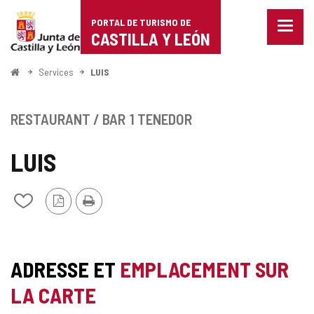
Portal
Passer au contenu
PORTAL DE TURISMO DE
Menu
de
CASTILLA Y LEÓN
fermé
Affich
Turismo
les
<
Services
LUIS
optio
Accueil
de
de
naviga
Castilla
RESTAURANT / BAR
1 TENEDOR
y
LUIS
León
Version
Imprimer
Ajouter/retirer
PDF
le
contenu
de
cahiers
ADRESSE ET
EMPLACEMENT SUR
LA CARTE