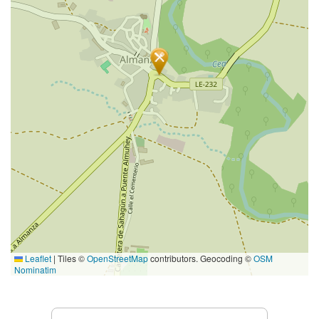
Leaflet
|
Tiles ©
OpenStreetMap
contributors. Geocoding ©
OSM
Nominatim
Prestations