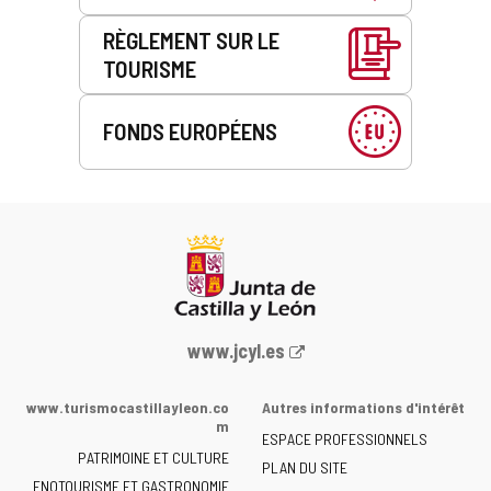
RÈGLEMENT SUR LE
TOURISME
FONDS EUROPÉENS
Portail
www.jcyl.es
Web
de
www.turismocastillayleon.co
Autres informations d'intérêt
la
m
ESPACE PROFESSIONNELS
Junta
PATRIMOINE ET CULTURE
de
PLAN DU SITE
ENOTOURISME ET GASTRONOMIE