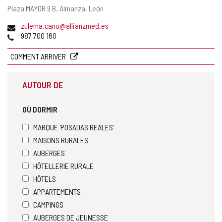
Adresse
Plaza MAYOR 9 B.
Almanza.
León
postale
Adresse
zulema.cano@allianzmed.es
de
Téléphones
987 700 160
courrier
électronique
COMMENT ARRIVER
AUTOUR DE
OÙ DORMIR
MARQUE 'POSADAS REALES'
MAISONS RURALES
AUBERGES
HÔTELLERIE RURALE
HÔTELS
APPARTEMENTS
CAMPINGS
AUBERGES DE JEUNESSE