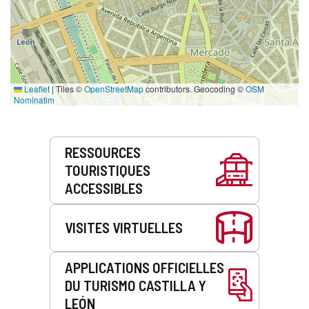
Leaflet
|
Tiles ©
OpenStreetMap
contributors. Geocoding ©
OSM
Nominatim
Prestations
RESSOURCES
de
TOURISTIQUES
service
ACCESSIBLES
VISITES VIRTUELLES
APPLICATIONS OFFICIELLES
DU TURISMO CASTILLA Y
LEÓN