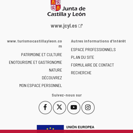
Portail
www.jcyl.es
Web
de
www.turismocastillayleon.co
Autres informations d'intérêt
la
m
ESPACE PROFESSIONNELS
Junta
PATRIMOINE ET CULTURE
de
PLAN DU SITE
ENOTOURISME ET GASTRONOMIE
Castilla
FORMULAIRE DE CONTACT
NATURE
y
RECHERCHE
León
DÉCOUVREZ
-
MON ESPACE PERSONNEL
Suivez-nous sur
Facebook
X
YouTube
Instagram
Este
Este
Este
Este
enlace
enlace
enlace
enlace
se
se
se
se
abrirá
abrirá
abrirá
abrirá