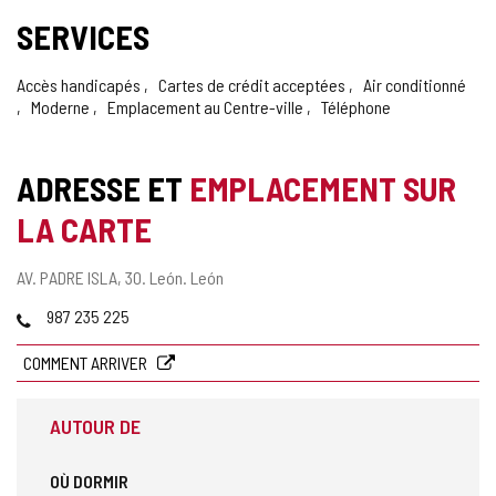
SERVICES
Accès handicapés
Cartes de crédit acceptées
Air conditionné
Moderne
Emplacement au Centre-ville
Téléphone
ADRESSE ET
EMPLACEMENT SUR
LA CARTE
Adresse
AV. PADRE ISLA, 30.
León.
León
postale
Téléphones
987 235 225
COMMENT ARRIVER
AUTOUR DE
OÙ DORMIR