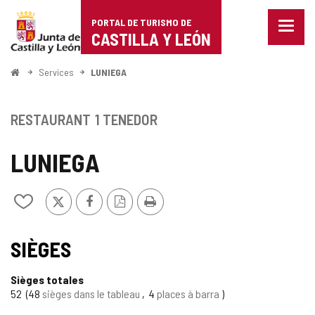
Portal
Passer au contenu
PORTAL DE TURISMO DE
Menu
de
CASTILLA Y LEÓN
fermé
Affich
Turismo
les
<
Services
LUNIEGA
optio
Accueil
de
de
naviga
Castilla
RESTAURANT
1 TENEDOR
y
LUNIEGA
León
X
Facebook
Version
Imprimer
Ajouter/retirer
PDF
le
contenu
de
SIÈGES
cahiers
Sièges totales
52
48
sièges dans le tableau
4
places à barra