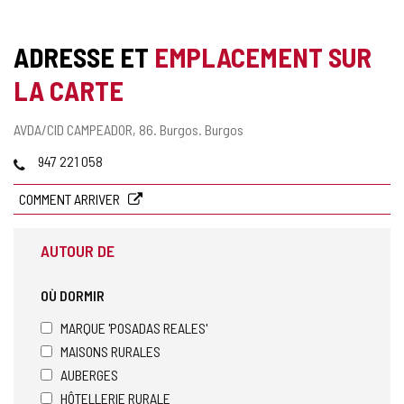
ADRESSE ET
EMPLACEMENT SUR
LA CARTE
Adresse
AVDA/CID CAMPEADOR, 86.
Burgos.
Burgos
postale
Téléphones
947 221 058
COMMENT ARRIVER
AUTOUR DE
OÙ DORMIR
MARQUE 'POSADAS REALES'
MAISONS RURALES
AUBERGES
HÔTELLERIE RURALE