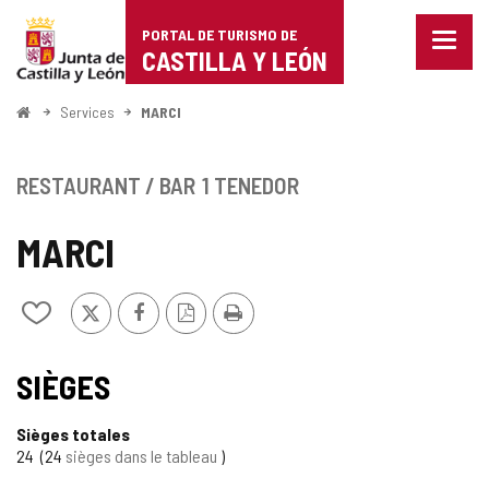
Portal
Passer au contenu
PORTAL DE TURISMO DE
Menu
de
CASTILLA Y LEÓN
fermé
Affich
Turismo
les
<
Services
MARCI
optio
Accueil
de
de
naviga
Castilla
RESTAURANT / BAR
1 TENEDOR
y
MARCI
León
X
Facebook
Version
Imprimer
Ajouter/retirer
PDF
le
contenu
de
SIÈGES
cahiers
Sièges totales
24
24
sièges dans le tableau