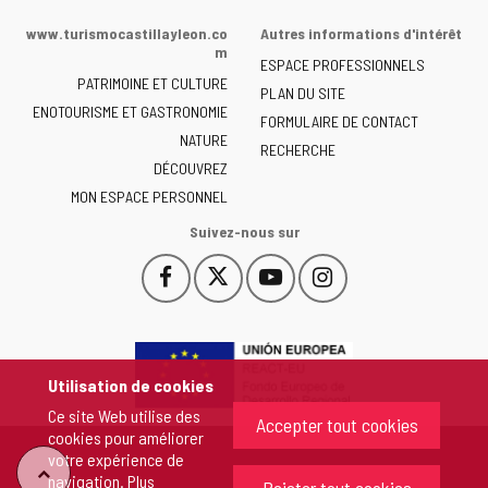
de
www.turismocastillayleon.co
Autres informations d'intérêt
la
m
ESPACE PROFESSIONNELS
Junta
PATRIMOINE ET CULTURE
de
PLAN DU SITE
ENOTOURISME ET GASTRONOMIE
Castilla
FORMULAIRE DE CONTACT
NATURE
y
RECHERCHE
León
DÉCOUVREZ
-
MON ESPACE PERSONNEL
Suivez-nous sur
Facebook
X
YouTube
Instagram
Este
Este
Este
Este
enlace
enlace
enlace
enlace
se
se
se
se
abrirá
abrirá
abrirá
abrirá
en
en
en
en
Utilisation de cookies
una
una
una
una
Ce site Web utilise des
ventana
ventana
ventana
ventana
Accepter tout cookies
cookies pour améliorer
nueva.
nueva.
nueva.
nueva.
votre expérience de
"Retour
navigation. Plus