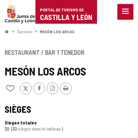
Portal
Passer au contenu
PORTAL DE TURISMO DE
Menu
de
CASTILLA Y LEÓN
fermé
Affich
Turismo
les
<
Services
MESÓN LOS ARCOS
optio
Accueil
de
de
naviga
Castilla
RESTAURANT / BAR
1 TENEDOR
y
MESÓN LOS ARCOS
León
X
Facebook
Version
Imprimer
Ajouter/retirer
PDF
le
contenu
de
SIÈGES
cahiers
Sièges totales
30
30
sièges dans le tableau