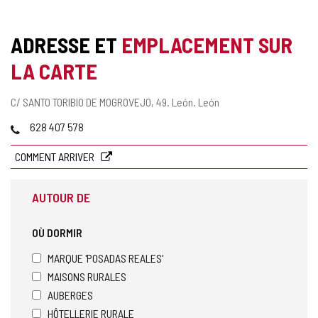
ADRESSE ET
EMPLACEMENT SUR
LA CARTE
Adresse
C/ SANTO TORIBIO DE MOGROVEJO, 49.
León.
León
postale
Téléphones
628 407 578
COMMENT ARRIVER
AUTOUR DE
OÙ DORMIR
MARQUE 'POSADAS REALES'
MAISONS RURALES
AUBERGES
HÔTELLERIE RURALE