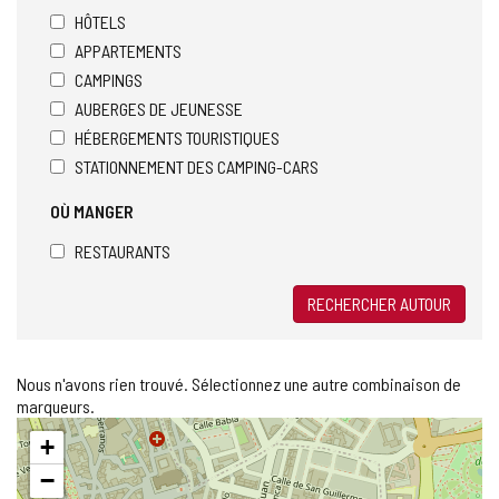
HÔTELS
APPARTEMENTS
CAMPINGS
AUBERGES DE JEUNESSE
HÉBERGEMENTS TOURISTIQUES
STATIONNEMENT DES CAMPING-CARS
OÙ MANGER
RESTAURANTS
RECHERCHER AUTOUR
Nous n'avons rien trouvé. Sélectionnez une autre combinaison de
marqueurs.
Sauter
+
la
carte
−