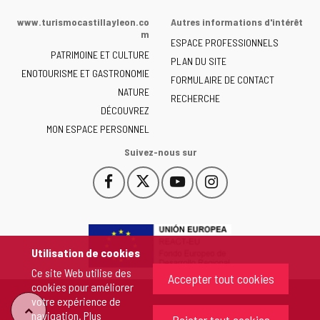
de
www.turismocastillayleon.co
Autres informations d'intérêt
la
m
ESPACE PROFESSIONNELS
Junta
PATRIMOINE ET CULTURE
de
PLAN DU SITE
ENOTOURISME ET GASTRONOMIE
Castilla
FORMULAIRE DE CONTACT
NATURE
y
RECHERCHE
León
DÉCOUVREZ
-
MON ESPACE PERSONNEL
Suivez-nous sur
Facebook
X
YouTube
Instagram
Este
Este
Este
Este
enlace
enlace
enlace
enlace
se
se
se
se
abrirá
abrirá
abrirá
abrirá
en
en
en
en
Utilisation de cookies
una
una
una
una
Ce site Web utilise des
ventana
ventana
ventana
ventana
Accepter tout cookies
cookies pour améliorer
nueva.
nueva.
nueva.
nueva.
votre expérience de
"Retour
navigation. Plus