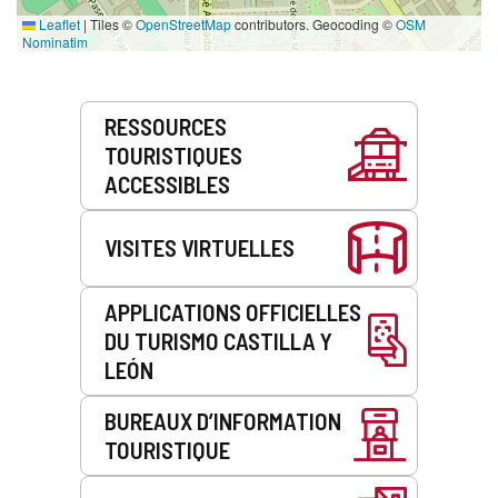
Leaflet
|
Tiles ©
OpenStreetMap
contributors. Geocoding ©
OSM
Nominatim
Prestations
RESSOURCES
de
TOURISTIQUES
service
ACCESSIBLES
VISITES VIRTUELLES
APPLICATIONS OFFICIELLES
DU TURISMO CASTILLA Y
LEÓN
BUREAUX D’INFORMATION
TOURISTIQUE