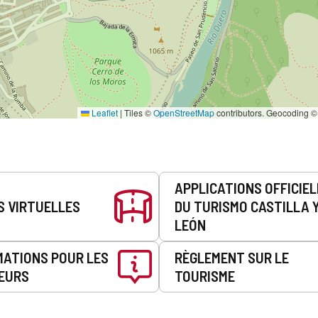
Leaflet
|
Tiles ©
OpenStreetMap
contributors. Geocoding 
APPLICATIONS OFFICIE
S VIRTUELLES
DU TURISMO CASTILLA 
LEÓN
MATIONS POUR LES
RÈGLEMENT SUR LE
EURS
TOURISME