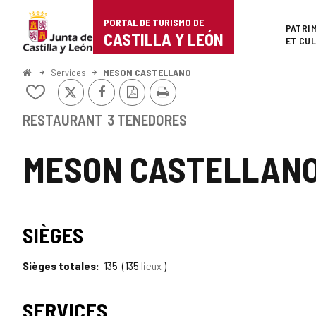
Portal
Passer au contenu
PORTAL DE TURISMO DE
Superi
PATRI
de
CASTILLA Y LEÓN
ET CU
Turismo
<
Services
MESON CASTELLANO
Accueil
X
Facebook
Version
Imprimer
de
Ajouter/retirer
PDF
le
Castilla
contenu
RESTAURANT
3 TENEDORES
de
y
cahiers
MESON CASTELLAN
León
SIÈGES
Sièges totales
135
135
lieux
SERVICES