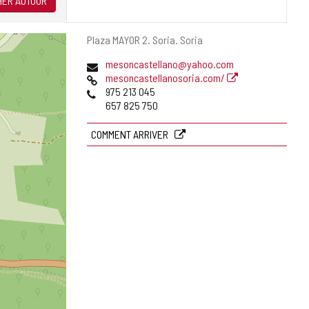
ER AUTOUR
Adresse
Plaza MAYOR 2.
Soria.
Soria
postale
Adresse
mesoncastellano@yahoo.com
de
Page
mesoncastellanosoria.com/
courrier
Web
Téléphones
975 213 045
électronique
657 825 750
COMMENT ARRIVER