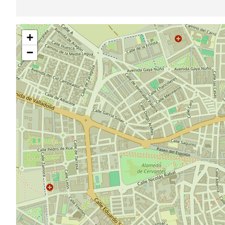
Sauter
+
la
carte
−