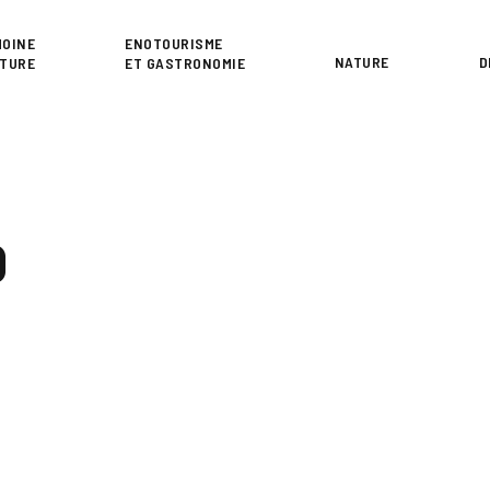
or
MOINE
ENOTOURISME
NATURE
D
LTURE
ET GASTRONOMIE
O