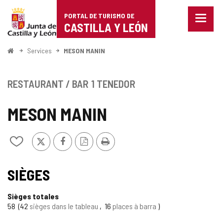
Portal
Passer au contenu
PORTAL DE TURISMO DE
Menu
de
CASTILLA Y LEÓN
fermé
Affich
Turismo
les
<
Services
MESON MANIN
optio
Accueil
de
de
naviga
Castilla
RESTAURANT / BAR
1 TENEDOR
y
MESON MANIN
León
X
Facebook
Version
Imprimer
Ajouter/retirer
PDF
le
contenu
de
SIÈGES
cahiers
Sièges totales
58
42
sièges dans le tableau
16
places à barra