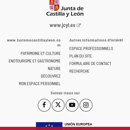
Portail
www.jcyl.es
Web
de
www.turismocastillayleon.co
Autres informations d'intérêt
la
m
ESPACE PROFESSIONNELS
Junta
PATRIMOINE ET CULTURE
de
PLAN DU SITE
ENOTOURISME ET GASTRONOMIE
Castilla
FORMULAIRE DE CONTACT
NATURE
y
RECHERCHE
León
DÉCOUVREZ
-
MON ESPACE PERSONNEL
Suivez-nous sur
Facebook
X
YouTube
Instagram
Este
Este
Este
Este
enlace
enlace
enlace
enlace
se
se
se
se
abrirá
abrirá
abrirá
abrirá