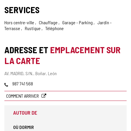
SERVICES
Hors centre-ville
Chauffage
Garage - Parking
Jardin -
Terrasse
Rustique
Téléphone
ADRESSE ET
EMPLACEMENT SUR
LA CARTE
Adresse
AV. MADRID, S/N..
Boñar.
León
postale
Téléphones
987 741 568
COMMENT ARRIVER
AUTOUR DE
OÙ DORMIR