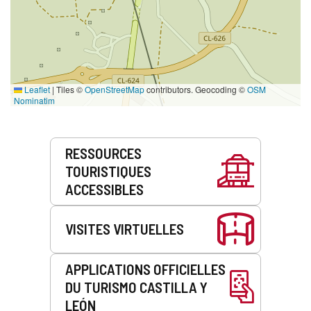
Leaflet
|
Tiles ©
OpenStreetMap
contributors. Geocoding ©
OSM
Nominatim
Prestations
RESSOURCES
de
TOURISTIQUES
service
ACCESSIBLES
VISITES VIRTUELLES
APPLICATIONS OFFICIELLES
DU TURISMO CASTILLA Y
LEÓN