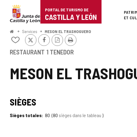
Portal
Passer au contenu
PORTAL DE TURISMO DE
Superi
PATRI
de
CASTILLA Y LEÓN
ET CU
Turismo
<
Services
MESON EL TRASHOGUERO
Accueil
X
Facebook
Version
Imprimer
de
Ajouter/retirer
PDF
le
Castilla
contenu
RESTAURANT
1 TENEDOR
de
y
cahiers
MESON EL TRASHOG
León
SIÈGES
Sièges totales
80
80
sièges dans le tableau