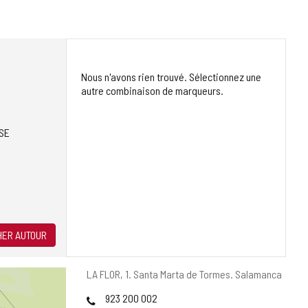
Nous n'avons rien trouvé. Sélectionnez une
autre combinaison de marqueurs.
SE
ER AUTOUR
Adresse
LA FLOR, 1.
Santa Marta de Tormes.
Salamanca
postale
Téléphones
923 200 002