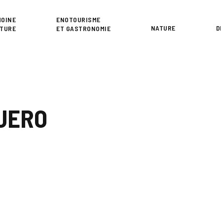
or
MOINE
ENOTOURISME
NATURE
D
LTURE
ET GASTRONOMIE
UERO