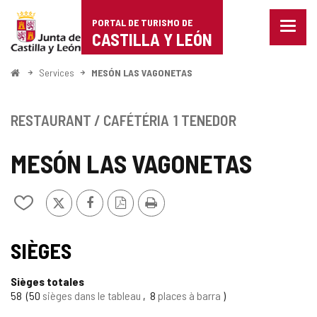
Portal
Passer au contenu
PORTAL DE TURISMO DE
Menu
de
CASTILLA Y LEÓN
fermé
Affich
Turismo
les
<
Services
MESÓN LAS VAGONETAS
optio
Accueil
de
de
naviga
Castilla
RESTAURANT / CAFÉTÉRIA
1 TENEDOR
y
MESÓN LAS VAGONETAS
León
X
Facebook
Version
Imprimer
Ajouter/retirer
PDF
le
contenu
de
SIÈGES
cahiers
Sièges totales
58
50
sièges dans le tableau
8
places à barra