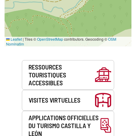
Leaflet
|
Tiles ©
OpenStreetMap
contributors. Geocoding ©
OSM
Nominatim
Prestations
RESSOURCES
de
TOURISTIQUES
service
ACCESSIBLES
VISITES VIRTUELLES
APPLICATIONS OFFICIELLES
DU TURISMO CASTILLA Y
LEÓN