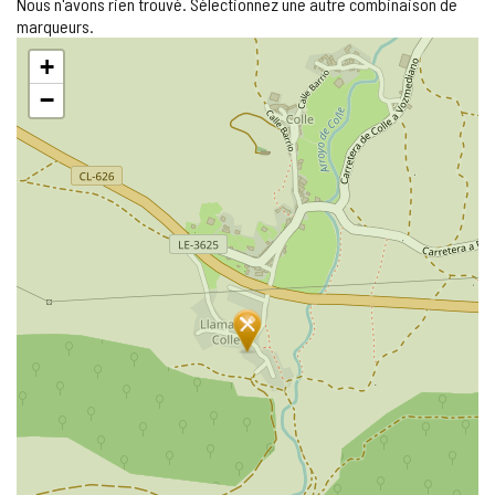
Nous n'avons rien trouvé. Sélectionnez une autre combinaison de
marqueurs.
Sauter
+
la
carte
−