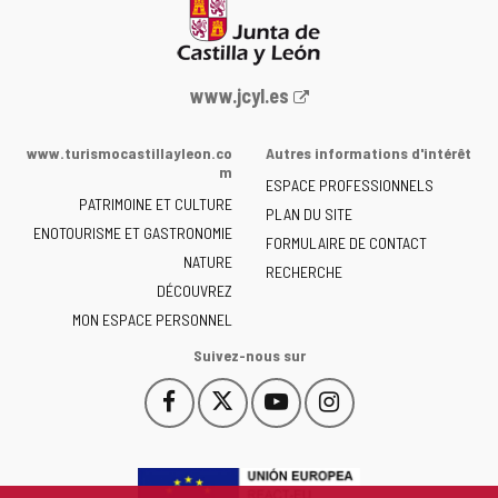
Portail
www.jcyl.es
Web
de
www.turismocastillayleon.co
Autres informations d'intérêt
la
m
ESPACE PROFESSIONNELS
Junta
PATRIMOINE ET CULTURE
de
PLAN DU SITE
ENOTOURISME ET GASTRONOMIE
Castilla
FORMULAIRE DE CONTACT
NATURE
y
RECHERCHE
León
DÉCOUVREZ
-
MON ESPACE PERSONNEL
Suivez-nous sur
Facebook
X
YouTube
Instagram
Este
Este
Este
Este
enlace
enlace
enlace
enlace
se
se
se
se
abrirá
abrirá
abrirá
abrirá