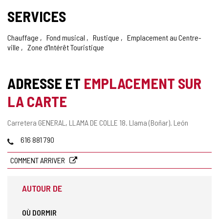
SERVICES
Chauffage
Fond musical
Rustique
Emplacement au Centre-
ville
Zone d'Intérêt Touristique
ADRESSE ET
EMPLACEMENT SUR
LA CARTE
Adresse
Carretera GENERAL, LLAMA DE COLLE 18.
Llama (Boñar).
León
postale
Téléphones
616 881 790
COMMENT ARRIVER
AUTOUR DE
OÙ DORMIR