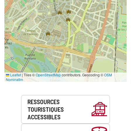
Leaflet
|
Tiles ©
OpenStreetMap
contributors. Geocoding ©
OSM
Nominatim
Prestations
RESSOURCES
de
TOURISTIQUES
service
ACCESSIBLES