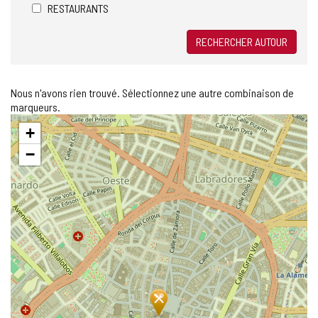
RESTAURANTS
RECHERCHER AUTOUR
Nous n'avons rien trouvé. Sélectionnez une autre combinaison de
marqueurs.
Sauter
+
la
carte
−