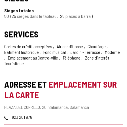
Sièges totales
50
25
sièges dans le tableau
25
places à barra
SERVICES
Cartes de crédit acceptées
Air conditionné
Chauffage
Bâtiment historique
Fond musical
Jardin - Terrasse
Moderne
Emplacement au Centre-ville
Téléphone
Zone d'Intérêt
Touristique
ADRESSE ET
EMPLACEMENT SUR
LA CARTE
Adresse
PLAZA DEL CORRILLO, 20.
Salamanca.
Salamanca
postale
Téléphones
923 261 878