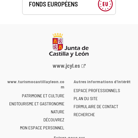
FONDS EUROPÉENS
Portail
www.jcyl.es
Web
de
www.turismocastillayleon.co
Autres informations d'intérêt
la
m
ESPACE PROFESSIONNELS
Junta
PATRIMOINE ET CULTURE
de
PLAN DU SITE
ENOTOURISME ET GASTRONOMIE
Castilla
FORMULAIRE DE CONTACT
NATURE
y
RECHERCHE
León
DÉCOUVREZ
-
MON ESPACE PERSONNEL
Suivez-nous sur