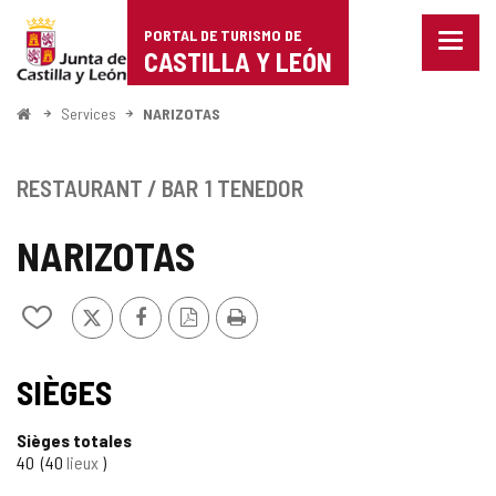
Portal
Passer au contenu
PORTAL DE TURISMO DE
Menu
de
CASTILLA Y LEÓN
fermé
Affich
Turismo
les
<
Services
NARIZOTAS
optio
Accueil
de
de
naviga
Castilla
RESTAURANT / BAR
1 TENEDOR
y
NARIZOTAS
León
X
Facebook
Version
Imprimer
Ajouter/retirer
PDF
le
contenu
de
SIÈGES
cahiers
Sièges totales
40
40
lieux