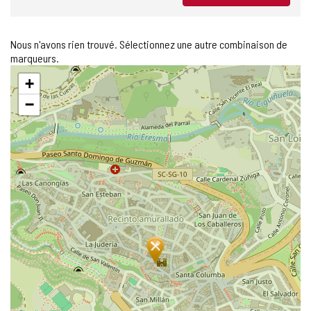
Nous n'avons rien trouvé. Sélectionnez une autre combinaison de
marqueurs.
Sauter
+
la
carte
−