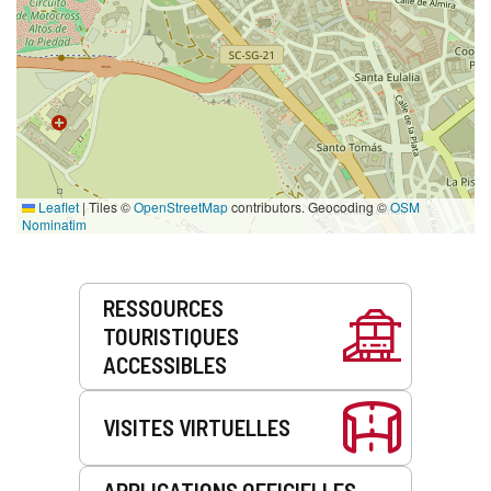
Leaflet
|
Tiles ©
OpenStreetMap
contributors. Geocoding ©
OSM
Nominatim
Prestations
RESSOURCES
de
TOURISTIQUES
service
ACCESSIBLES
VISITES VIRTUELLES
APPLICATIONS OFFICIELLES