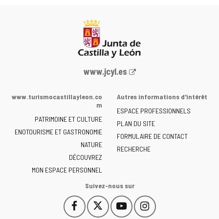
Portail
www.jcyl.es
Web
de
www.turismocastillayleon.co
Autres informations d'intérêt
la
m
ESPACE PROFESSIONNELS
Junta
PATRIMOINE ET CULTURE
de
PLAN DU SITE
ENOTOURISME ET GASTRONOMIE
Castilla
FORMULAIRE DE CONTACT
NATURE
y
RECHERCHE
León
DÉCOUVREZ
-
MON ESPACE PERSONNEL
Suivez-nous sur
Facebook
X
YouTube
Instagram
Este
Este
Este
Este