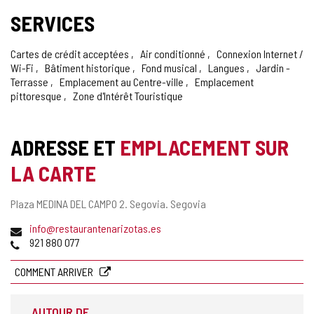
SERVICES
Cartes de crédit acceptées
Air conditionné
Connexion Internet /
Wi-Fi
Bâtiment historique
Fond musical
Langues
Jardin -
Terrasse
Emplacement au Centre-ville
Emplacement
pittoresque
Zone d'Intérêt Touristique
ADRESSE ET
EMPLACEMENT SUR
LA CARTE
Adresse
Plaza MEDINA DEL CAMPO 2.
Segovia.
Segovia
postale
Adresse
info@restaurantenarizotas.es
de
Téléphones
921 880 077
courrier
électronique
COMMENT ARRIVER
AUTOUR DE