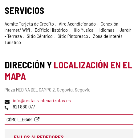
SERVICIOS
Admite Tarjeta de Crédito
Aire Acondicionado
Conexión
Internet/ Wifi
Edificio Histórico
Hilo Musical
Idiomas
Jardín
- Terraza
Sitio Céntrico
Sitio Pintoresco
Zona de Interés
Turístico
DIRECCIÓN Y
LOCALIZACIÓN EN EL
MAPA
Dirección
Plaza MEDINA DEL CAMPO 2.
Segovia.
Segovia
postal
Dirección
info@restaurantenarizotas.es
de
Teléfonos
921 880 077
correo
electrónico
CÓMO LLEGAR
EN LOS ALREDEDORES