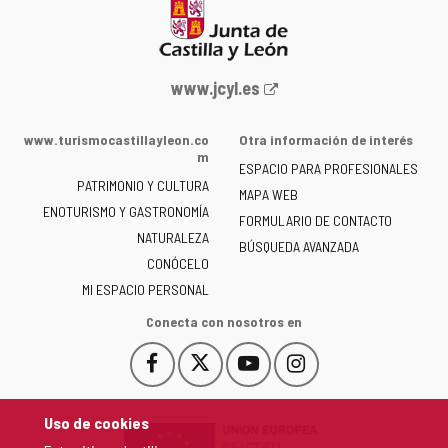
Portal
www.jcyl.es
web
de
www.turismocastillayleon.co
Otra información de interés
la
m
ESPACIO PARA PROFESIONALES
Junta
PATRIMONIO Y CULTURA
de
MAPA WEB
ENOTURISMO Y GASTRONOMÍA
Castilla
FORMULARIO DE CONTACTO
NATURALEZA
y
BÚSQUEDA AVANZADA
León
CONÓCELO
-
MI ESPACIO PERSONAL
Conecta con nosotros en
Facebook
X
YouTube
Instagram
Este
Este
Este
Este
enlace
enlace
enlace
enlace
se
se
se
se
Uso de cookies
abrirá
abrirá
abrirá
abrirá