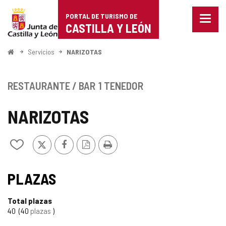
Portal
Saltar al contenido
PORTAL DE TURISMO DE
Menu
de
CASTILLA Y LEÓN
cerra
Mostr
Turismo
opcio
Inicio
Servicios
NARIZOTAS
de
de
naveg
Castilla
RESTAURANTE / BAR
1 TENEDOR
y
NARIZOTAS
León
X
Facebook
Versión
Imprimir
Añadir/quitar
PDF
de
mis
cuadernos
PLAZAS
Total plazas
40
40
plazas