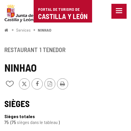
Portal
Passer au contenu
PORTAL DE TURISMO DE
Menu
de
CASTILLA Y LEÓN
fermé
Affich
Turismo
les
<
Services
NINHAO
optio
Accueil
de
de
naviga
Castilla
RESTAURANT
1 TENEDOR
y
NINHAO
León
X
Facebook
Version
Imprimer
Ajouter/retirer
PDF
le
contenu
de
SIÈGES
cahiers
Sièges totales
75
75
sièges dans le tableau