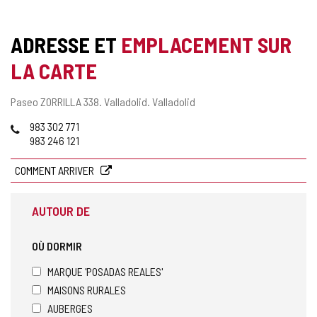
ADRESSE ET
EMPLACEMENT SUR
LA CARTE
Adresse
Paseo ZORRILLA 338.
Valladolid.
Valladolid
postale
Téléphones
983 302 771
983 246 121
COMMENT ARRIVER
AUTOUR DE
OÙ DORMIR
MARQUE 'POSADAS REALES'
MAISONS RURALES
AUBERGES