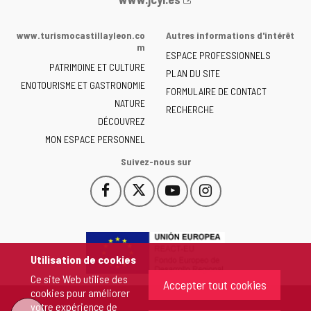
Web
de
www.turismocastillayleon.co
Autres informations d'intérêt
la
m
ESPACE PROFESSIONNELS
Junta
PATRIMOINE ET CULTURE
de
PLAN DU SITE
ENOTOURISME ET GASTRONOMIE
Castilla
FORMULAIRE DE CONTACT
NATURE
y
RECHERCHE
León
DÉCOUVREZ
-
MON ESPACE PERSONNEL
Suivez-nous sur
Facebook
X
YouTube
Instagram
Este
Este
Este
Este
enlace
enlace
enlace
enlace
se
se
se
se
abrirá
abrirá
abrirá
abrirá
en
en
en
en
Utilisation de cookies
una
una
una
una
Ce site Web utilise des
ventana
ventana
ventana
ventana
Accepter tout cookies
cookies pour améliorer
nueva.
nueva.
nueva.
nueva.
votre expérience de