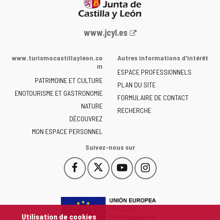
Portail
www.jcyl.es
Web
de
www.turismocastillayleon.co
Autres informations d'intérêt
la
m
ESPACE PROFESSIONNELS
Junta
PATRIMOINE ET CULTURE
de
PLAN DU SITE
ENOTOURISME ET GASTRONOMIE
Castilla
FORMULAIRE DE CONTACT
NATURE
y
RECHERCHE
León
DÉCOUVREZ
-
MON ESPACE PERSONNEL
Suivez-nous sur
Facebook
X
YouTube
Instagram
Este
Este
Este
Este
enlace
enlace
enlace
enlace
se
se
se
se
abrirá
abrirá
abrirá
abrirá
en
en
en
en
Utilisation de cookies