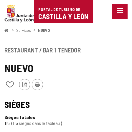
Portal
Passer au contenu
PORTAL DE TURISMO DE
Menu
de
CASTILLA Y LEÓN
fermé
Affich
Turismo
les
<
Services
NUEVO
optio
Accueil
de
de
naviga
Castilla
RESTAURANT / BAR
1 TENEDOR
y
NUEVO
León
Version
Imprimer
Ajouter/retirer
PDF
le
contenu
de
SIÈGES
cahiers
Sièges totales
115
115
sièges dans le tableau