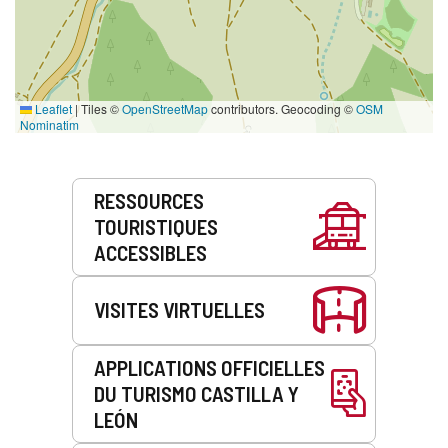
Leaflet
|
Tiles ©
OpenStreetMap
contributors. Geocoding ©
OSM
Nominatim
Prestations
RESSOURCES
de
TOURISTIQUES
service
ACCESSIBLES
VISITES VIRTUELLES
APPLICATIONS OFFICIELLES
DU TURISMO CASTILLA Y
LEÓN