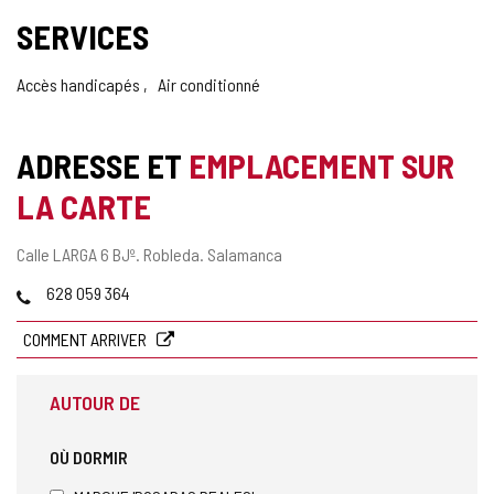
SERVICES
Accès handicapés
Air conditionné
ADRESSE ET
EMPLACEMENT SUR
LA CARTE
Adresse
Calle LARGA 6 BJº.
Robleda.
Salamanca
postale
Téléphones
628 059 364
COMMENT ARRIVER
AUTOUR DE
OÙ DORMIR