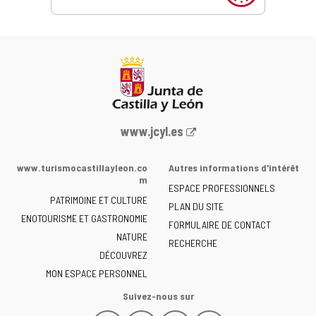
Portail
www.jcyl.es
Web
de
www.turismocastillayleon.co
Autres informations d'intérêt
la
m
ESPACE PROFESSIONNELS
Junta
PATRIMOINE ET CULTURE
de
PLAN DU SITE
ENOTOURISME ET GASTRONOMIE
Castilla
FORMULAIRE DE CONTACT
NATURE
y
RECHERCHE
León
DÉCOUVREZ
-
MON ESPACE PERSONNEL
Suivez-nous sur