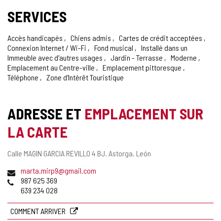
SERVICES
Accès handicapés
Chiens admis
Cartes de crédit acceptées
Connexion Internet / Wi-Fi
Fond musical
Installé dans un
Immeuble avec d'autres usages
Jardin - Terrasse
Moderne
Emplacement au Centre-ville
Emplacement pittoresque
Téléphone
Zone d'Intérêt Touristique
ADRESSE ET
EMPLACEMENT SUR
LA CARTE
Adresse
Calle MAGIN GARCIA REVILLO 4 BJ.
Astorga.
León
postale
Adresse
marta.mirp9@gmail.com
de
Téléphones
987 625 369
courrier
639 234 028
électronique
COMMENT ARRIVER