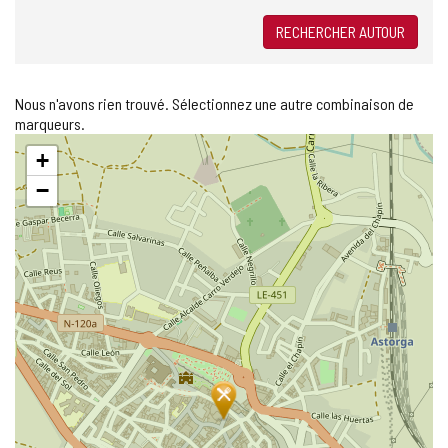
RECHERCHER AUTOUR
Nous n'avons rien trouvé. Sélectionnez une autre combinaison de
marqueurs.
Sauter
+
la
carte
−