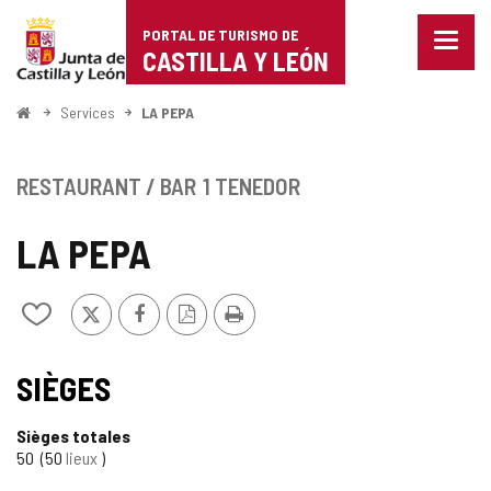
Portal
Passer au contenu
PORTAL DE TURISMO DE
Menu
de
CASTILLA Y LEÓN
fermé
Affich
Turismo
les
<
Services
LA PEPA
optio
Accueil
de
de
naviga
Castilla
RESTAURANT / BAR
1 TENEDOR
y
LA PEPA
León
X
Facebook
Version
Imprimer
Ajouter/retirer
PDF
le
contenu
de
SIÈGES
cahiers
Sièges totales
50
50
lieux