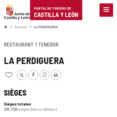
Portal
Passer au contenu
PORTAL DE TURISMO DE
Menu
de
CASTILLA Y LEÓN
fermé
Affich
Turismo
les
<
Services
LA PERDIGUERA
optio
Accueil
de
de
naviga
Castilla
RESTAURANT
1 TENEDOR
y
LA PERDIGUERA
León
X
Facebook
Version
Imprimer
Ajouter/retirer
PDF
le
contenu
de
SIÈGES
cahiers
Sièges totales
126
126
sièges dans le tableau