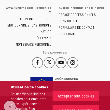
de
www.turismocastillayleon.co
Autres informations d'intérêt
la
m
ESPACE PROFESSIONNELS
Junta
PATRIMOINE ET CULTURE
de
PLAN DU SITE
ENOTOURISME ET GASTRONOMIE
Castilla
FORMULAIRE DE CONTACT
NATURE
y
RECHERCHE
León
DÉCOUVREZ
-
MON ESPACE PERSONNEL
Suivez-nous sur
Facebook
X
YouTube
Instagram
Este
Este
Este
Este
enlace
enlace
enlace
enlace
se
se
se
se
abrirá
abrirá
abrirá
abrirá
en
en
en
en
Utilisation de cookies
una
una
una
una
Ce site Web utilise des
ventana
ventana
ventana
ventana
Accepter tout cookies
cookies pour améliorer
nueva.
nueva.
nueva.
nueva.
votre expérience de
"Retour
navigation. Plus