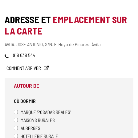
ADRESSE ET
EMPLACEMENT SUR
LA CARTE
Adresse
AVDA. JOSE ANTONIO, S/N.
El Hoyo de Pinares.
Ávila
postale
Téléphones
918 638 544
COMMENT ARRIVER
AUTOUR DE
OÙ DORMIR
MARQUE 'POSADAS REALES'
MAISONS RURALES
AUBERGES
HÔTELLERIE RURALE