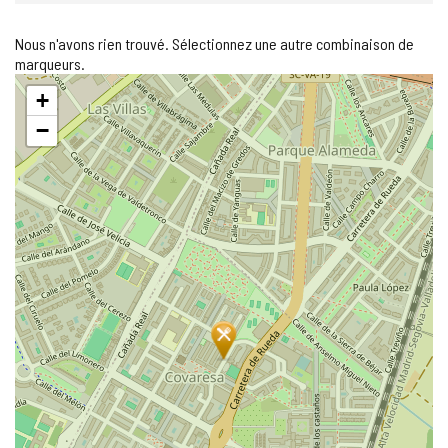
Nous n'avons rien trouvé. Sélectionnez une autre combinaison de
marqueurs.
Sauter
+
la
carte
−