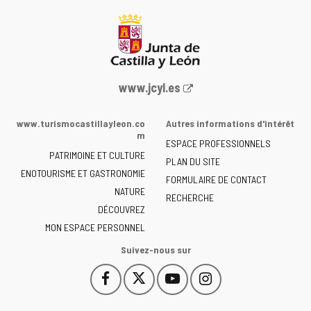
Portail
www.jcyl.es
Web
de
www.turismocastillayleon.co
Autres informations d'intérêt
la
m
ESPACE PROFESSIONNELS
Junta
PATRIMOINE ET CULTURE
de
PLAN DU SITE
ENOTOURISME ET GASTRONOMIE
Castilla
FORMULAIRE DE CONTACT
NATURE
y
RECHERCHE
León
DÉCOUVREZ
-
MON ESPACE PERSONNEL
Suivez-nous sur
Facebook
X
YouTube
Instagram
Este
Este
Este
Este
enlace
enlace
enlace
enlace