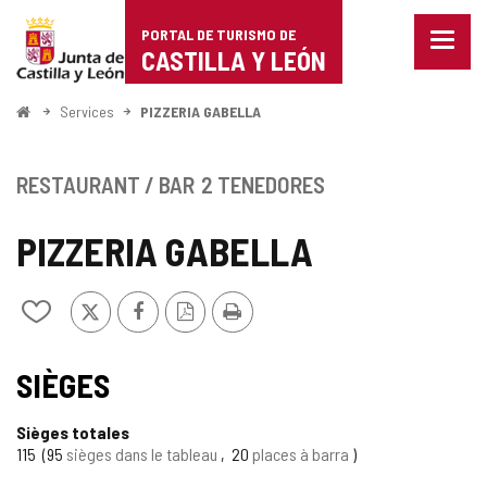
Portal
Passer au contenu
PORTAL DE TURISMO DE
Menu
de
CASTILLA Y LEÓN
fermé
Affich
Turismo
les
<
Services
PIZZERIA GABELLA
optio
Accueil
de
de
naviga
Castilla
RESTAURANT / BAR
2 TENEDORES
y
PIZZERIA GABELLA
León
X
Facebook
Version
Imprimer
Ajouter/retirer
PDF
le
contenu
de
SIÈGES
cahiers
Sièges totales
115
95
sièges dans le tableau
20
places à barra