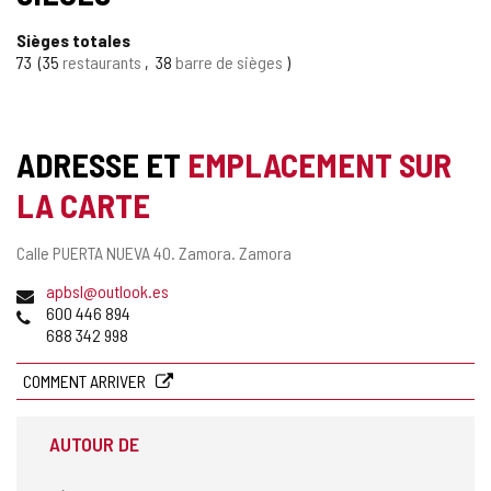
Sièges totales
73
35
restaurants
38
barre de sièges
ADRESSE ET
EMPLACEMENT SUR
LA CARTE
Adresse
Calle PUERTA NUEVA 40.
Zamora.
Zamora
postale
Adresse
apbsl@outlook.es
de
Téléphones
600 446 894
courrier
688 342 998
électronique
COMMENT ARRIVER
AUTOUR DE