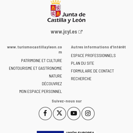
Portail
www.jcyl.es
Web
de
www.turismocastillayleon.co
Autres informations d'intérêt
la
m
ESPACE PROFESSIONNELS
Junta
PATRIMOINE ET CULTURE
de
PLAN DU SITE
ENOTOURISME ET GASTRONOMIE
Castilla
FORMULAIRE DE CONTACT
NATURE
y
RECHERCHE
León
DÉCOUVREZ
-
MON ESPACE PERSONNEL
Suivez-nous sur
Facebook
X
YouTube
Instagram
Este
Este
Este
Este
enlace
enlace
enlace
enlace
se
se
se
se