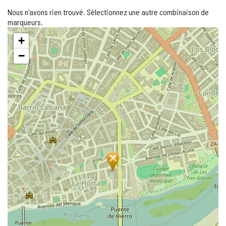
Nous n'avons rien trouvé. Sélectionnez une autre combinaison de
marqueurs.
Sauter
+
la
carte
−