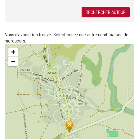
RECHERCHER AUTOUR
Nous n'avons rien trouvé. Sélectionnez une autre combinaison de
marqueurs.
Sauter
+
la
carte
−