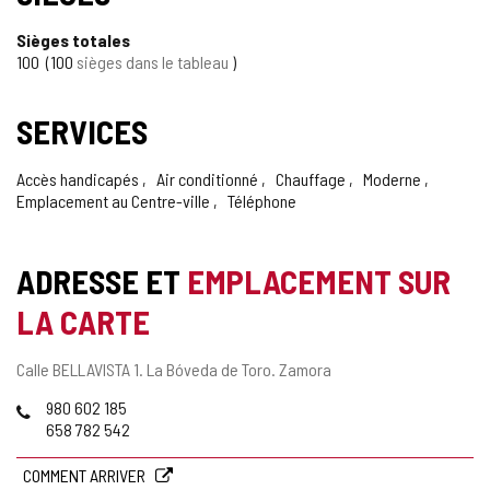
Sièges totales
100
100
sièges dans le tableau
SERVICES
Accès handicapés
Air conditionné
Chauffage
Moderne
Emplacement au Centre-ville
Téléphone
ADRESSE ET
EMPLACEMENT SUR
LA CARTE
Adresse
Calle BELLAVISTA 1.
La Bóveda de Toro.
Zamora
postale
Téléphones
980 602 185
658 782 542
COMMENT ARRIVER