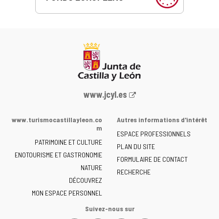
Portail
www.jcyl.es
Web
de
www.turismocastillayleon.co
Autres informations d'intérêt
la
m
ESPACE PROFESSIONNELS
Junta
PATRIMOINE ET CULTURE
de
PLAN DU SITE
ENOTOURISME ET GASTRONOMIE
Castilla
FORMULAIRE DE CONTACT
NATURE
y
RECHERCHE
León
DÉCOUVREZ
-
MON ESPACE PERSONNEL
Suivez-nous sur