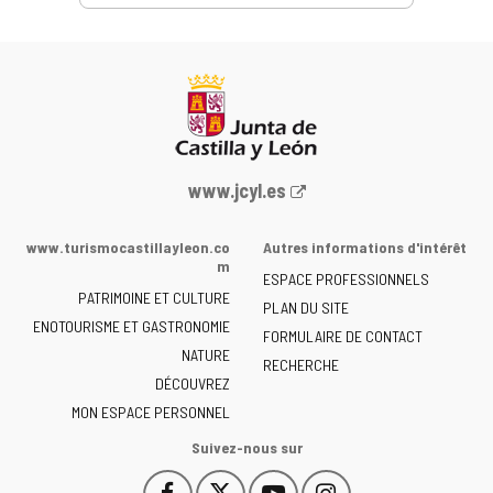
Portail
www.jcyl.es
Web
de
www.turismocastillayleon.co
Autres informations d'intérêt
la
m
ESPACE PROFESSIONNELS
Junta
PATRIMOINE ET CULTURE
de
PLAN DU SITE
ENOTOURISME ET GASTRONOMIE
Castilla
FORMULAIRE DE CONTACT
NATURE
y
RECHERCHE
León
DÉCOUVREZ
-
MON ESPACE PERSONNEL
Suivez-nous sur
Facebook
X
YouTube
Instagram