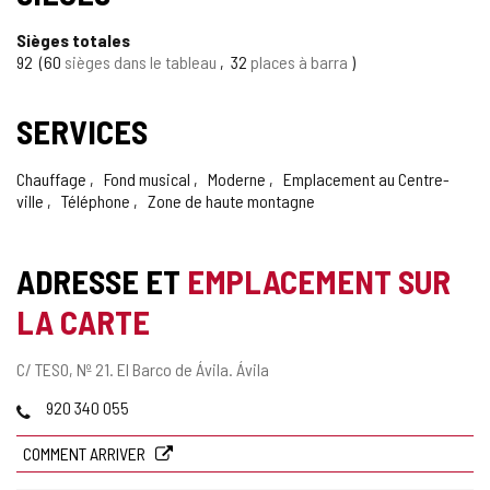
Sièges totales
92
60
sièges dans le tableau
32
places à barra
SERVICES
Chauffage
Fond musical
Moderne
Emplacement au Centre-
ville
Téléphone
Zone de haute montagne
ADRESSE ET
EMPLACEMENT SUR
LA CARTE
Adresse
C/ TESO, Nº 21.
El Barco de Ávila.
Ávila
postale
Téléphones
920 340 055
COMMENT ARRIVER