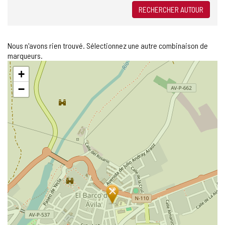
RECHERCHER AUTOUR
Nous n'avons rien trouvé. Sélectionnez une autre combinaison de
marqueurs.
Sauter
+
la
carte
−