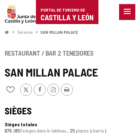
Portal
Passer au contenu
PORTAL DE TURISMO DE
Menu
de
CASTILLA Y LEÓN
fermé
Affich
Turismo
les
<
Services
SAN MILLAN PALACE
optio
Accueil
de
de
naviga
Castilla
RESTAURANT / BAR
2 TENEDORES
y
SAN MILLAN PALACE
León
X
Facebook
Version
Imprimer
Ajouter/retirer
PDF
le
contenu
de
SIÈGES
cahiers
Sièges totales
876
851
sièges dans le tableau
25
places à barra