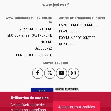
Portail
www.jcyl.es
Web
de
www.turismocastillayleon.co
Autres informations d'intérêt
la
m
ESPACE PROFESSIONNELS
Junta
PATRIMOINE ET CULTURE
de
PLAN DU SITE
ENOTOURISME ET GASTRONOMIE
Castilla
FORMULAIRE DE CONTACT
NATURE
y
RECHERCHE
León
DÉCOUVREZ
-
MON ESPACE PERSONNEL
Suivez-nous sur
Facebook
X
YouTube
Instagram
Este
Este
Este
Este
enlace
enlace
enlace
enlace
se
se
se
se
abrirá
abrirá
abrirá
abrirá
en
en
en
en
Utilisation de cookies
una
una
una
una
Ce site Web utilise des
ventana
ventana
ventana
ventana
Accepter tout cookies
cookies pour améliorer
nueva.
nueva.
nueva.
nueva.