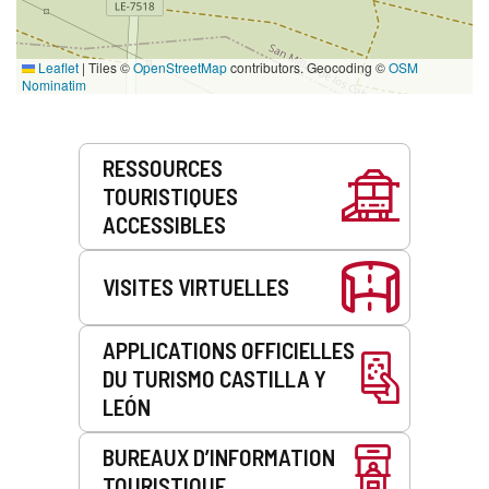
Leaflet
|
Tiles ©
OpenStreetMap
contributors. Geocoding ©
OSM
Nominatim
Prestations
RESSOURCES
de
TOURISTIQUES
service
ACCESSIBLES
VISITES VIRTUELLES
APPLICATIONS OFFICIELLES
DU TURISMO CASTILLA Y
LEÓN
BUREAUX D’INFORMATION
TOURISTIQUE