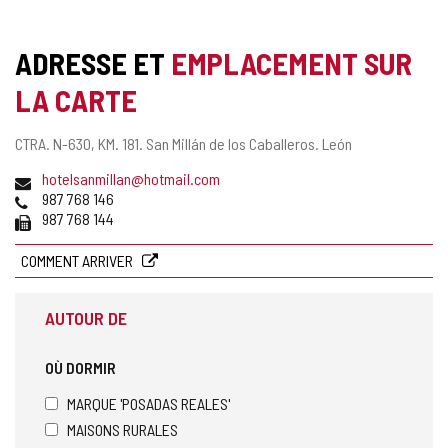
ADRESSE ET
EMPLACEMENT SUR
LA CARTE
Adresse
CTRA. N-630, KM. 181.
San Millán de los Caballeros.
León
postale
Adresse
hotelsanmillan@hotmail.com
de
Téléphones
987 768 146
courrier
Fax
987 768 144
électronique
COMMENT ARRIVER
AUTOUR DE
OÙ DORMIR
MARQUE 'POSADAS REALES'
MAISONS RURALES