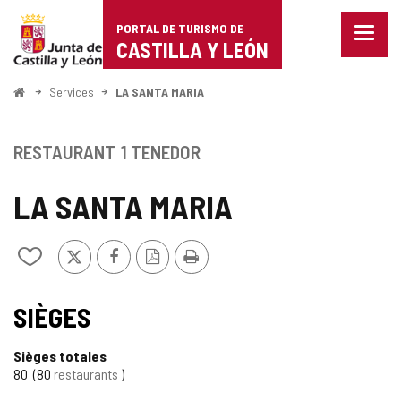
Portal
Passer au contenu
PORTAL DE TURISMO DE
Menu
de
CASTILLA Y LEÓN
fermé
Affich
Turismo
les
<
Services
LA SANTA MARIA
optio
Accueil
de
de
naviga
Castilla
RESTAURANT
1 TENEDOR
y
LA SANTA MARIA
León
X
Facebook
Version
Imprimer
Ajouter/retirer
PDF
le
contenu
de
SIÈGES
cahiers
Sièges totales
80
80
restaurants