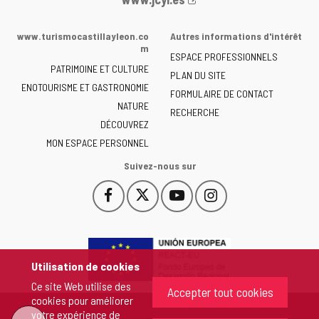
Web
de
www.turismocastillayleon.co
Autres informations d'intérêt
la
m
ESPACE PROFESSIONNELS
Junta
PATRIMOINE ET CULTURE
de
PLAN DU SITE
ENOTOURISME ET GASTRONOMIE
Castilla
FORMULAIRE DE CONTACT
NATURE
y
RECHERCHE
León
DÉCOUVREZ
-
MON ESPACE PERSONNEL
Suivez-nous sur
Facebook
X
YouTube
Instagram
Este
Este
Este
Este
enlace
enlace
enlace
enlace
se
se
se
se
abrirá
abrirá
abrirá
abrirá
en
en
en
en
Utilisation de cookies
una
una
una
una
Ce site Web utilise des
ventana
ventana
ventana
ventana
Accepter tout cookies
cookies pour améliorer
nueva.
nueva.
nueva.
nueva.
votre expérience de