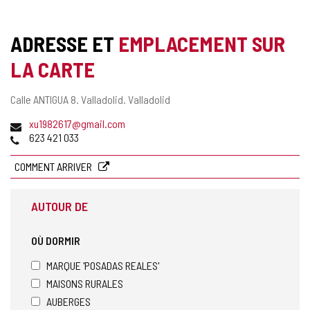
ADRESSE ET
EMPLACEMENT SUR
LA CARTE
Adresse
Calle ANTIGUA 8.
Valladolid.
Valladolid
postale
Adresse
xu1982617@gmail.com
de
Téléphones
623 421 033
courrier
électronique
COMMENT ARRIVER
AUTOUR DE
OÙ DORMIR
MARQUE 'POSADAS REALES'
MAISONS RURALES
AUBERGES