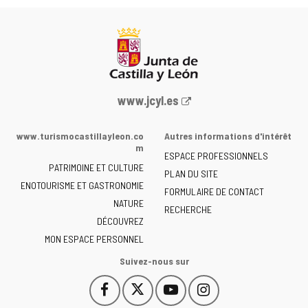
Portail
www.jcyl.es
Web
de
www.turismocastillayleon.co
Autres informations d'intérêt
la
m
ESPACE PROFESSIONNELS
Junta
PATRIMOINE ET CULTURE
de
PLAN DU SITE
ENOTOURISME ET GASTRONOMIE
Castilla
FORMULAIRE DE CONTACT
NATURE
y
RECHERCHE
León
DÉCOUVREZ
-
MON ESPACE PERSONNEL
Suivez-nous sur
Facebook
X
YouTube
Instagram
Este
Este
Este
Este