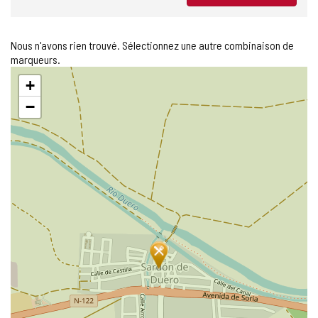
Nous n'avons rien trouvé. Sélectionnez une autre combinaison de
marqueurs.
Sauter
+
la
carte
−