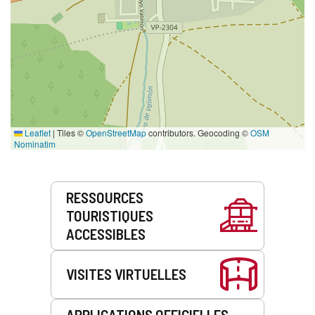
Leaflet
|
Tiles ©
OpenStreetMap
contributors. Geocoding ©
OSM
Nominatim
Prestations
RESSOURCES
de
TOURISTIQUES
service
ACCESSIBLES
VISITES VIRTUELLES
APPLICATIONS OFFICIELLES