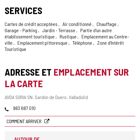
SERVICES
Cartes de crédit acceptées
Air conditionné
Chauffage
Garage - Parking
Jardin - Terrasse
Partie d'un autre
établissement touristique
Rustique
Emplacement au Centre-
ville
Emplacement pittoresque
Téléphone
Zone d'Intérêt
Touristique
ADRESSE ET
EMPLACEMENT SUR
LA CARTE
Adresse
AVDA SORIA SN.
Sardón de Duero.
Valladolid
postale
Téléphones
983 687 010
COMMENT ARRIVER
AUTOUR DE