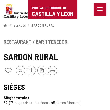
Portal
Passer au contenu
PORTAL DE TURISMO DE
Menu
de
CASTILLA Y LEÓN
fermé
Affich
Turismo
les
<
Services
SARDON RURAL
optio
Accueil
de
de
naviga
Castilla
RESTAURANT / BAR
1 TENEDOR
y
SARDON RURAL
León
X
Facebook
Version
Imprimer
Ajouter/retirer
PDF
le
contenu
de
SIÈGES
cahiers
Sièges totales
62
17
sièges dans le tableau
45
places à barra