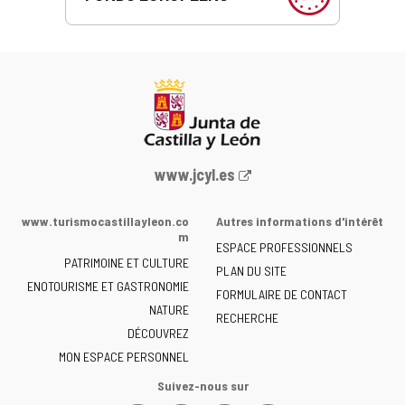
Portail
www.jcyl.es
Web
de
www.turismocastillayleon.co
Autres informations d'intérêt
la
m
ESPACE PROFESSIONNELS
Junta
PATRIMOINE ET CULTURE
de
PLAN DU SITE
ENOTOURISME ET GASTRONOMIE
Castilla
FORMULAIRE DE CONTACT
NATURE
y
RECHERCHE
León
DÉCOUVREZ
-
MON ESPACE PERSONNEL
Suivez-nous sur