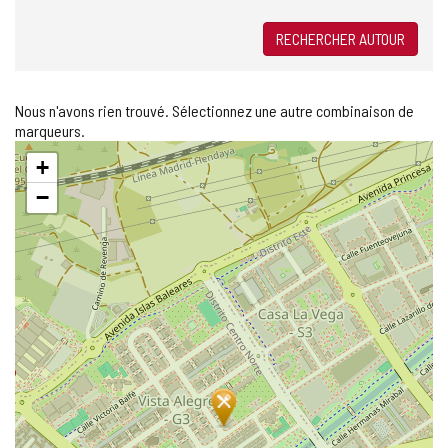
RECHERCHER AUTOUR
Nous n'avons rien trouvé. Sélectionnez une autre combinaison de
marqueurs.
Sauter
+
la
carte
−