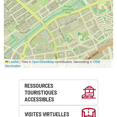
Leaflet
|
Tiles ©
OpenStreetMap
contributors. Geocoding ©
OSM
Nominatim
Prestations
RESSOURCES
de
TOURISTIQUES
service
ACCESSIBLES
VISITES VIRTUELLES