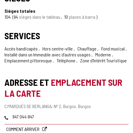
Sièges totales
104
94
sièges dans le tableau
10
places à barra
SERVICES
Accès handicapés
Hors centre-ville
Chauffage
Fond musical
Installé dans un Immeuble avec d'autres usages
Moderne
Emplacement pittoresque
Téléphone
Zone d'Intérêt Touristique
ADRESSE ET
EMPLACEMENT SUR
LA CARTE
Adresse
C/MARQUÉS DE BERLANGA, Nº 2.
Burgos.
Burgos
postale
Téléphones
947 044 847
COMMENT ARRIVER