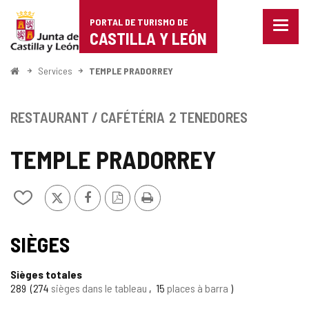
Portal
Passer au contenu
PORTAL DE TURISMO DE
Menu
de
CASTILLA Y LEÓN
fermé
Affich
Turismo
les
<
Services
TEMPLE PRADORREY
optio
Accueil
de
de
naviga
Castilla
RESTAURANT / CAFÉTÉRIA
2 TENEDORES
y
TEMPLE PRADORREY
León
X
Facebook
Version
Imprimer
Ajouter/retirer
PDF
le
contenu
de
SIÈGES
cahiers
Sièges totales
289
274
sièges dans le tableau
15
places à barra