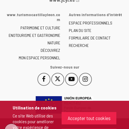
Web
de
www.turismocastillayleon.co
Autres informations d'intérêt
la
m
ESPACE PROFESSIONNELS
Junta
PATRIMOINE ET CULTURE
de
PLAN DU SITE
ENOTOURISME ET GASTRONOMIE
Castilla
FORMULAIRE DE CONTACT
NATURE
y
RECHERCHE
León
DÉCOUVREZ
-
MON ESPACE PERSONNEL
Suivez-nous sur
Facebook
X
YouTube
Instagram
Este
Este
Este
Este
enlace
enlace
enlace
enlace
se
se
se
se
abrirá
abrirá
abrirá
abrirá
en
en
en
en
Utilisation de cookies
una
una
una
una
Ce site Web utilise des
ventana
ventana
ventana
ventana
Accepter tout cookies
cookies pour améliorer
nueva.
nueva.
nueva.
nueva.
votre expérience de