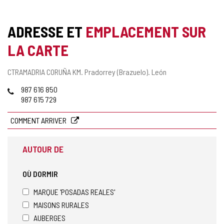
ADRESSE ET
EMPLACEMENT SUR
LA CARTE
Adresse
CTRAMADRIA CORUÑA KM.
Pradorrey (Brazuelo).
León
postale
Téléphones
987 616 850
987 615 729
COMMENT ARRIVER
AUTOUR DE
OÙ DORMIR
MARQUE 'POSADAS REALES'
MAISONS RURALES
AUBERGES