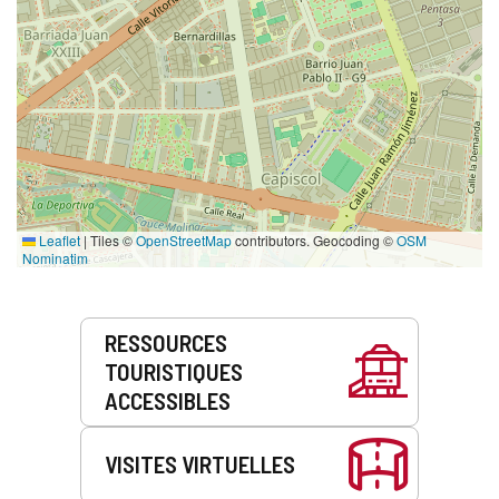
Leaflet
|
Tiles ©
OpenStreetMap
contributors. Geocoding ©
OSM
Nominatim
Prestations
RESSOURCES
de
TOURISTIQUES
service
ACCESSIBLES
VISITES VIRTUELLES