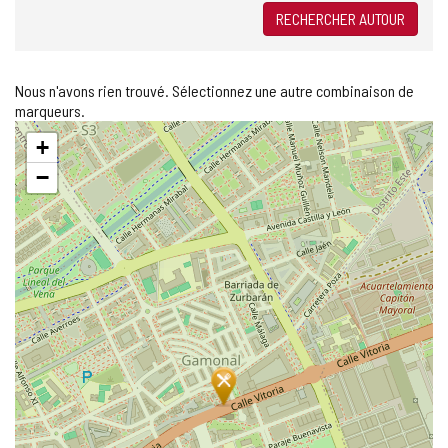
RECHERCHER AUTOUR
Nous n'avons rien trouvé. Sélectionnez une autre combinaison de
marqueurs.
Sauter
+
la
carte
−