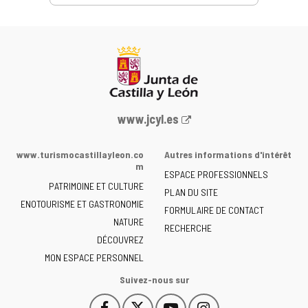
Portail
www.jcyl.es
Web
de
www.turismocastillayleon.co
Autres informations d'intérêt
la
m
ESPACE PROFESSIONNELS
Junta
PATRIMOINE ET CULTURE
de
PLAN DU SITE
ENOTOURISME ET GASTRONOMIE
Castilla
FORMULAIRE DE CONTACT
NATURE
y
RECHERCHE
León
DÉCOUVREZ
-
MON ESPACE PERSONNEL
Suivez-nous sur
Facebook
X
YouTube
Instagram