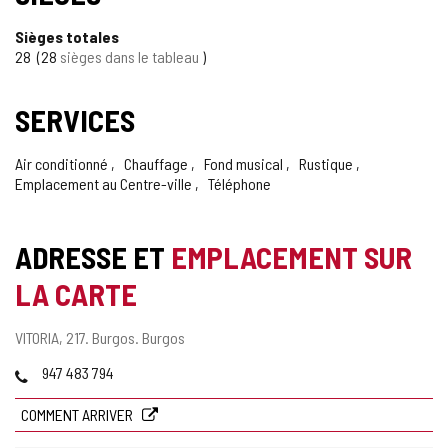
Sièges totales
28
28
sièges dans le tableau
SERVICES
Air conditionné
Chauffage
Fond musical
Rustique
Emplacement au Centre-ville
Téléphone
ADRESSE ET
EMPLACEMENT SUR
LA CARTE
Adresse
VITORIA, 217.
Burgos.
Burgos
postale
Téléphones
947 483 794
COMMENT ARRIVER