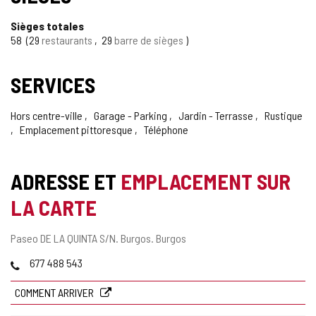
Sièges totales
58
29
restaurants
29
barre de sièges
SERVICES
Hors centre-ville
Garage - Parking
Jardin - Terrasse
Rustique
Emplacement pittoresque
Téléphone
ADRESSE ET
EMPLACEMENT SUR
LA CARTE
Adresse
Paseo DE LA QUINTA S/N.
Burgos.
Burgos
postale
Téléphones
677 488 543
COMMENT ARRIVER