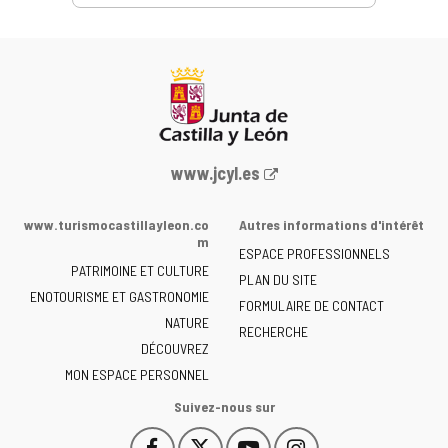
Portail
www.jcyl.es
Web
de
www.turismocastillayleon.co
Autres informations d'intérêt
la
m
ESPACE PROFESSIONNELS
Junta
PATRIMOINE ET CULTURE
de
PLAN DU SITE
ENOTOURISME ET GASTRONOMIE
Castilla
FORMULAIRE DE CONTACT
NATURE
y
RECHERCHE
León
DÉCOUVREZ
-
MON ESPACE PERSONNEL
Suivez-nous sur
Facebook
X
YouTube
Instagram