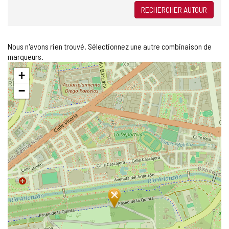
RECHERCHER AUTOUR
Nous n'avons rien trouvé. Sélectionnez une autre combinaison de
marqueurs.
Sauter
+
la
carte
−