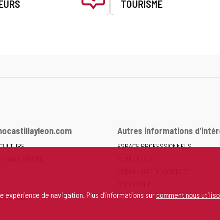
EURS
TOURISME
ocastillayleon.com
Autres informations d'intér
 CULTURE
ESPACE PROFESSIONNELS
ET GASTRONOMIE
PLAN DU SITE
FORMULAIRE DE CONTACT
RECHERCHE
re expérience de navigation. Plus d'informations sur
comment nous utiliso
ERSONNEL