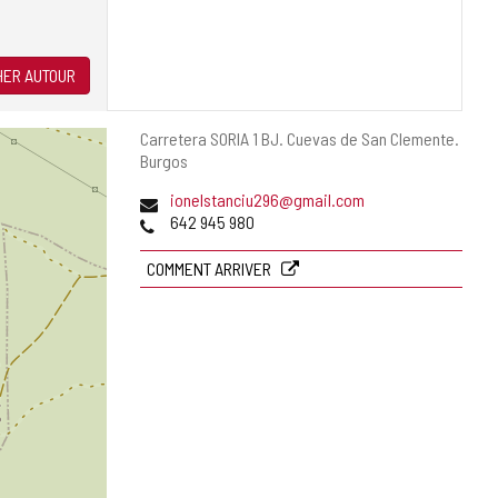
ER AUTOUR
Adresse
Carretera SORIA 1 BJ.
Cuevas de San Clemente.
postale
Burgos
Adresse
ionelstanciu296@gmail.com
de
Téléphones
642 945 980
courrier
électronique
COMMENT ARRIVER