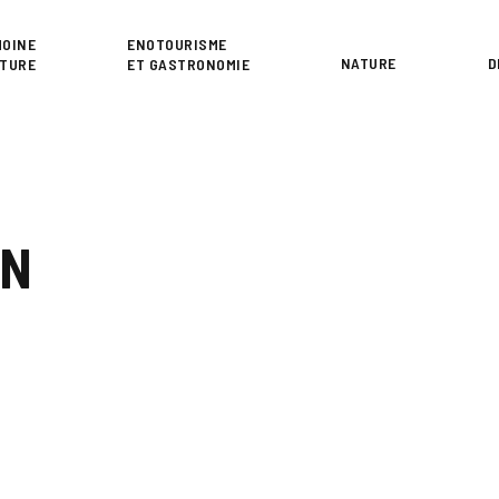
or
MOINE
ENOTOURISME
NATURE
D
LTURE
ET GASTRONOMIE
ON