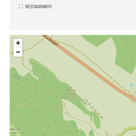
RESTAURANTS
Sauter
+
la
carte
−