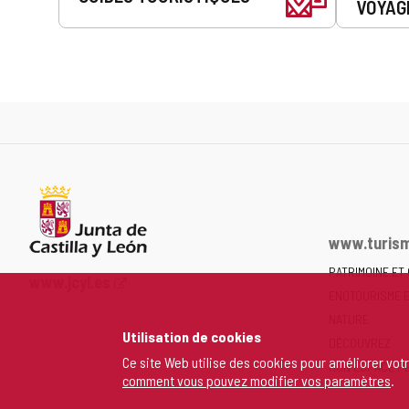
VOYAG
www.turism
PATRIMOINE ET
Portail
www.jcyl.es
ENOTOURISME 
Web
de
NATURE
Utilisation de cookies
la
DÉCOUVREZ
Junta
Ce site Web utilise des cookies pour améliorer vot
MON ESPACE P
comment vous pouvez modifier vos paramètres
.
de
Castilla