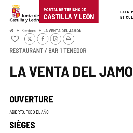
Portal
Passer au contenu
PORTAL DE TURISMO DE
Superi
PATRI
de
CASTILLA Y LEÓN
ET CU
Turismo
<
Services
LA VENTA DEL JAMON
Accueil
X
Facebook
Version
Imprimer
de
Ajouter/retirer
PDF
le
Castilla
contenu
RESTAURANT / BAR
1 TENEDOR
de
y
cahiers
LA VENTA DEL JAM
León
TIPO
OUVERTURE
ABIERTO: TODO EL AÑO
SIÈGES