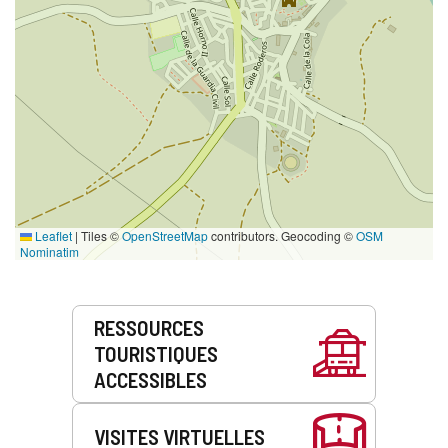
Leaflet
|
Tiles ©
OpenStreetMap
contributors. Geocoding ©
OSM
Nominatim
Prestations
RESSOURCES
de
TOURISTIQUES
service
ACCESSIBLES
VISITES VIRTUELLES