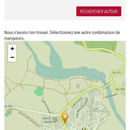
RECHERCHER AUTOUR
Nous n'avons rien trouvé. Sélectionnez une autre combinaison de
marqueurs.
Sauter
+
la
carte
−