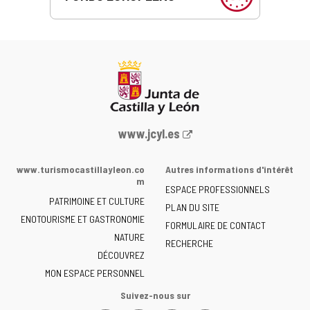
Portail
www.jcyl.es
Web
de
www.turismocastillayleon.co
Autres informations d'intérêt
la
m
ESPACE PROFESSIONNELS
Junta
PATRIMOINE ET CULTURE
de
PLAN DU SITE
ENOTOURISME ET GASTRONOMIE
Castilla
FORMULAIRE DE CONTACT
NATURE
y
RECHERCHE
León
DÉCOUVREZ
-
MON ESPACE PERSONNEL
Suivez-nous sur