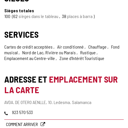
Sièges totales
100
62
sièges dans le tableau
38
places à barra
SERVICES
Cartes de crédit acceptées
Air conditionné
Chauffage
Fond
musical
Nord de Lac, Rivière ou Marais
Rustique
Emplacement au Centre-ville
Zone d'Intérêt Touristique
ADRESSE ET
EMPLACEMENT SUR
LA CARTE
Adresse
AVDA. DE OTERO AENLLE, 10.
Ledesma.
Salamanca
postale
Téléphones
923 570 533
COMMENT ARRIVER