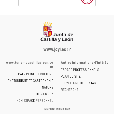
Portail
www.jcyl.es
Web
de
www.turismocastillayleon.co
Autres informations d'intérêt
la
m
ESPACE PROFESSIONNELS
Junta
PATRIMOINE ET CULTURE
de
PLAN DU SITE
ENOTOURISME ET GASTRONOMIE
Castilla
FORMULAIRE DE CONTACT
NATURE
y
RECHERCHE
León
DÉCOUVREZ
-
MON ESPACE PERSONNEL
Suivez-nous sur