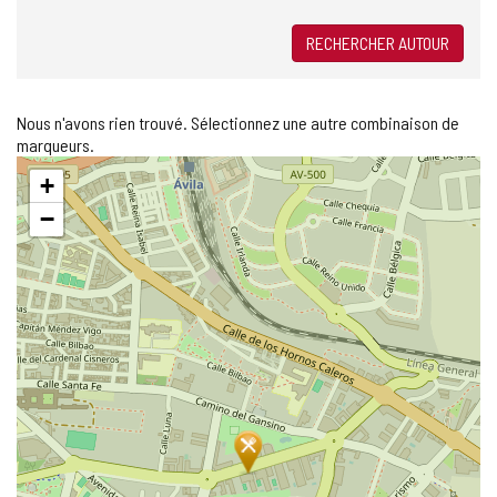
RECHERCHER AUTOUR
Nous n'avons rien trouvé. Sélectionnez une autre combinaison de
marqueurs.
Sauter
+
la
carte
−