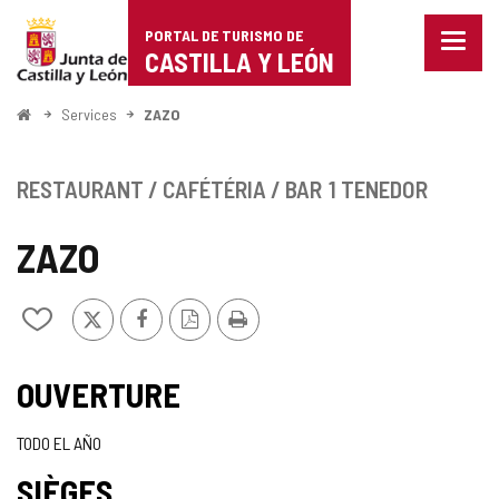
Portal
Passer au contenu
PORTAL DE TURISMO DE
Menu
de
CASTILLA Y LEÓN
fermé
Affich
Turismo
les
<
Services
ZAZO
optio
Accueil
de
de
naviga
Castilla
RESTAURANT / CAFÉTÉRIA / BAR
1 TENEDOR
y
ZAZO
León
X
Facebook
Version
Imprimer
Ajouter/retirer
PDF
le
contenu
de
OUVERTURE
cahiers
TODO EL AÑO
SIÈGES