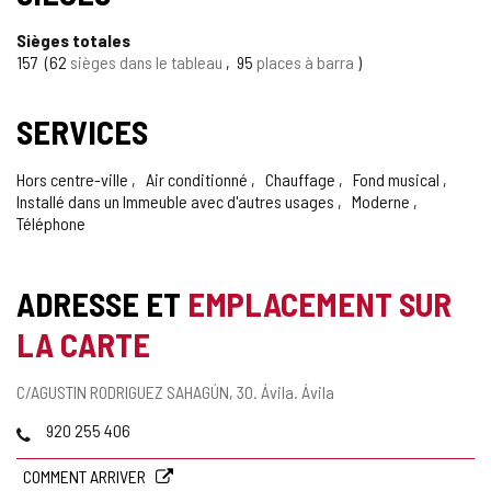
Sièges totales
157
62
sièges dans le tableau
95
places à barra
SERVICES
Hors centre-ville
Air conditionné
Chauffage
Fond musical
Installé dans un Immeuble avec d'autres usages
Moderne
Téléphone
ADRESSE ET
EMPLACEMENT SUR
LA CARTE
Adresse
C/AGUSTIN RODRIGUEZ SAHAGÚN, 30.
Ávila.
Ávila
postale
Téléphones
920 255 406
COMMENT ARRIVER