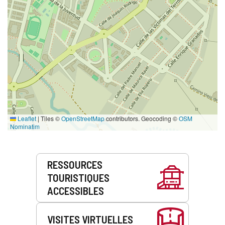
Leaflet
|
Tiles ©
OpenStreetMap
contributors. Geocoding ©
OSM
Nominatim
Prestations
RESSOURCES
de
TOURISTIQUES
service
ACCESSIBLES
VISITES VIRTUELLES