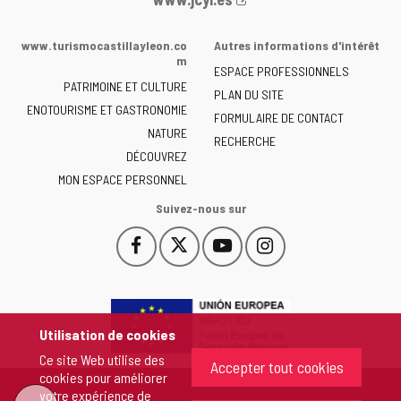
Web
de
www.turismocastillayleon.co
Autres informations d'intérêt
la
m
ESPACE PROFESSIONNELS
Junta
PATRIMOINE ET CULTURE
de
PLAN DU SITE
ENOTOURISME ET GASTRONOMIE
Castilla
FORMULAIRE DE CONTACT
NATURE
y
RECHERCHE
León
DÉCOUVREZ
-
MON ESPACE PERSONNEL
Suivez-nous sur
Facebook
X
YouTube
Instagram
Este
Este
Este
Este
enlace
enlace
enlace
enlace
se
se
se
se
abrirá
abrirá
abrirá
abrirá
en
en
en
en
Utilisation de cookies
una
una
una
una
Ce site Web utilise des
ventana
ventana
ventana
ventana
Accepter tout cookies
cookies pour améliorer
nueva.
nueva.
nueva.
nueva.
votre expérience de