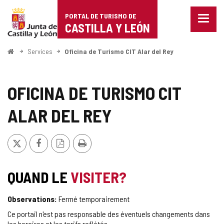
Portal
Passer au contenu
PORTAL DE TURISMO DE
Menu
de
CASTILLA Y LEÓN
fermé
Affich
Turismo
les
<
Services
Oficina de Turismo CIT Alar del Rey
optio
Accueil
de
de
naviga
Castilla
OFICINA DE TURISMO CIT
y
ALAR DEL REY
León
X
Facebook
Version
Imprimer
PDF
QUAND LE
VISITER?
Observations:
Fermé temporairement
Ce portail n'est pas responsable des éventuels changements dans
les horaires et les tarifs reflétés.