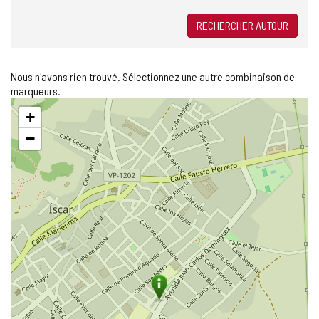
RECHERCHER AUTOUR
Nous n'avons rien trouvé. Sélectionnez une autre combinaison de
marqueurs.
Sauter
+
la
carte
−