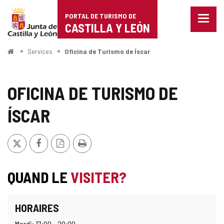
Portal
Passer au contenu
PORTAL DE TURISMO DE
Menu
de
CASTILLA Y LEÓN
fermé
Affich
Turismo
les
<
Services
Oficina de Turismo de Íscar
optio
Accueil
de
de
naviga
Castilla
OFICINA DE TURISMO DE
y
ÍSCAR
León
X
Facebook
Version
Imprimer
PDF
QUAND LE
VISITER?
HORAIRES
Mardi: 17:00 - 20:00