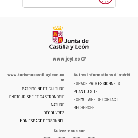
Portail
www.jcyl.es
Web
de
www.turismocastillayleon.co
Autres informations d'intérêt
la
m
ESPACE PROFESSIONNELS
Junta
PATRIMOINE ET CULTURE
de
PLAN DU SITE
ENOTOURISME ET GASTRONOMIE
Castilla
FORMULAIRE DE CONTACT
NATURE
y
RECHERCHE
León
DÉCOUVREZ
-
MON ESPACE PERSONNEL
Suivez-nous sur