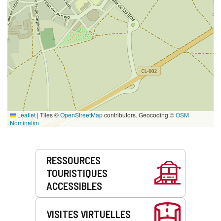
Leaflet
|
Tiles ©
OpenStreetMap
contributors. Geocoding ©
OSM
Nominatim
Prestations
RESSOURCES
de
TOURISTIQUES
service
ACCESSIBLES
VISITES VIRTUELLES