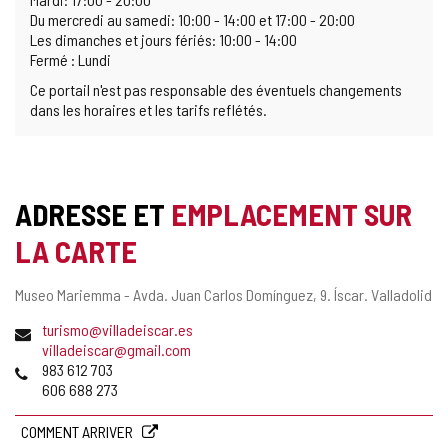
Du mercredi au samedi: 10:00 - 14:00 et 17:00 - 20:00
Les dimanches et jours fériés: 10:00 - 14:00
Fermé : Lundi
Ce portail n'est pas responsable des éventuels changements
dans les horaires et les tarifs reflétés.
ADRESSE ET
EMPLACEMENT SUR
LA CARTE
Adresse
Museo Mariemma - Avda. Juan Carlos Domínguez, 9.
Íscar.
Valladolid
postale
Adresse
turismo@villadeiscar.es
de
villadeiscar@gmail.com
courrier
Téléphones
983 612 703
électronique
606 688 273
COMMENT ARRIVER