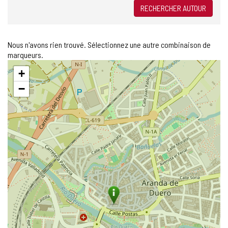
RECHERCHER AUTOUR
Nous n'avons rien trouvé. Sélectionnez une autre combinaison de
marqueurs.
Sauter
+
la
carte
−