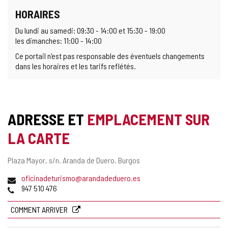
HORAIRES
Du lundi au samedi: 09:30 - 14:00 et 15:30 - 19:00
les dimanches: 11:00 - 14:00
Ce portail n'est pas responsable des éventuels changements
dans les horaires et les tarifs reflétés.
ADRESSE ET
EMPLACEMENT SUR
LA CARTE
Adresse
Plaza Mayor, s/n.
Aranda de Duero.
Burgos
postale
Adresse
oficinadeturismo@arandadeduero.es
de
Téléphones
947 510 476
courrier
électronique
COMMENT ARRIVER