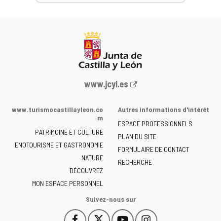
Portail
www.jcyl.es
Web
de
www.turismocastillayleon.co
Autres informations d'intérêt
la
m
ESPACE PROFESSIONNELS
Junta
PATRIMOINE ET CULTURE
de
PLAN DU SITE
ENOTOURISME ET GASTRONOMIE
Castilla
FORMULAIRE DE CONTACT
NATURE
y
RECHERCHE
León
DÉCOUVREZ
-
MON ESPACE PERSONNEL
Suivez-nous sur
Facebook
X
YouTube
Instagram