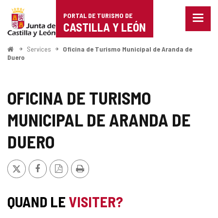
Portal
Passer au contenu
PORTAL DE TURISMO DE
Menu
de
CASTILLA Y LEÓN
fermé
Affich
Turismo
les
<
Services
Oficina de Turismo Municipal de Aranda de
Accueil
optio
Duero
de
de
naviga
Castilla
OFICINA DE TURISMO
y
MUNICIPAL DE ARANDA DE
León
DUERO
X
Facebook
Version
Imprimer
PDF
QUAND LE
VISITER?