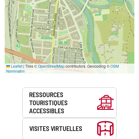
Leaflet
|
Tiles ©
OpenStreetMap
contributors. Geocoding ©
OSM
Nominatim
Prestations
RESSOURCES
de
TOURISTIQUES
service
ACCESSIBLES
VISITES VIRTUELLES