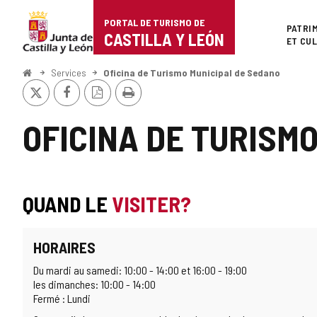
Portal
Passer au contenu
PORTAL DE TURISMO DE
Superi
PATRI
de
CASTILLA Y LEÓN
ET CU
Turismo
<
Services
Oficina de Turismo Municipal de Sedano
Accueil
X
Facebook
Version
Imprimer
de
PDF
Castilla
OFICINA DE TURISM
y
León
QUAND LE
VISITER?
HORAIRES
Du mardi au samedi: 10:00 - 14:00 et 16:00 - 19:00
les dimanches: 10:00 - 14:00
Fermé : Lundi