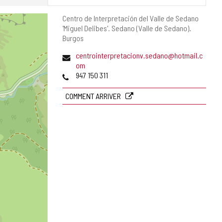
Adresse
Centro de Interpretación del Valle de Sedano
postale
'Miguel Delibes'.
Sedano (Valle de Sedano).
Burgos
Adresse
centrointerpretacionv.sedano@hotmail.c
de
om
courrier
Téléphones
947 150 311
électronique
COMMENT ARRIVER