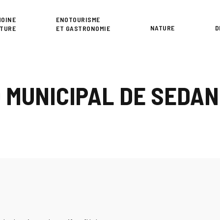
or
MOINE
ENOTOURISME
NATURE
D
LTURE
ET GASTRONOMIE
O MUNICIPAL DE SEDA