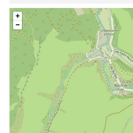
Sauter
+
la
carte
−