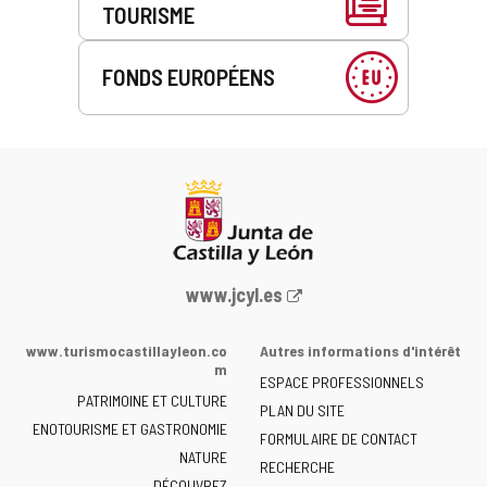
TOURISME
FONDS EUROPÉENS
Portail
www.jcyl.es
Web
de
www.turismocastillayleon.co
Autres informations d'intérêt
la
m
ESPACE PROFESSIONNELS
Junta
PATRIMOINE ET CULTURE
de
PLAN DU SITE
ENOTOURISME ET GASTRONOMIE
Castilla
FORMULAIRE DE CONTACT
NATURE
y
RECHERCHE
León
DÉCOUVREZ