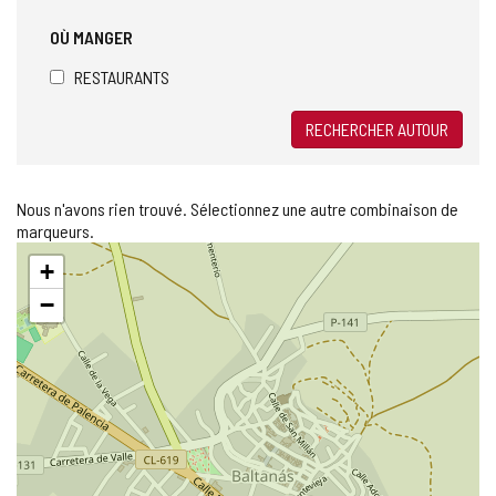
OÙ MANGER
RESTAURANTS
RECHERCHER AUTOUR
Nous n'avons rien trouvé. Sélectionnez une autre combinaison de
marqueurs.
Sauter
+
la
carte
−