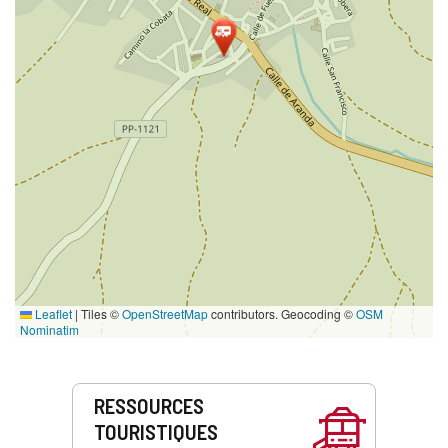
Leaflet
|
Tiles ©
OpenStreetMap
contributors. Geocoding ©
OSM
Nominatim
Prestations
RESSOURCES
de
TOURISTIQUES
service