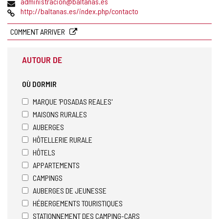
Adresse
administracion@baltanas.es
de
Page
http://baltanas.es/index.php/contacto
courrier
Web
électronique
COMMENT ARRIVER
AUTOUR DE
OÙ DORMIR
MARQUE 'POSADAS REALES'
MAISONS RURALES
AUBERGES
HÔTELLERIE RURALE
HÔTELS
APPARTEMENTS
CAMPINGS
AUBERGES DE JEUNESSE
HÉBERGEMENTS TOURISTIQUES
STATIONNEMENT DES CAMPING-CARS