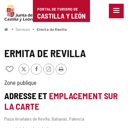
Portal
Passer au contenu
PORTAL DE TURISMO DE
Menu
de
CASTILLA Y LEÓN
fermé
Affich
Turismo
les
<
Services
Ermita de Revilla
optio
Accueil
de
de
naviga
Castilla
ERMITA DE REVILLA
y
X
Facebook
Version
Imprimer
Ajouter/retirer
León
PDF
le
contenu
TYPE
Zone publique
de
cahiers
DE
ADRESSE ET
EMPLACEMENT SUR
ZONE
LA CARTE
DE
Adresse
Plaza Arrañales de Revilla.
Baltanás.
Palencia
SERVICES
postale