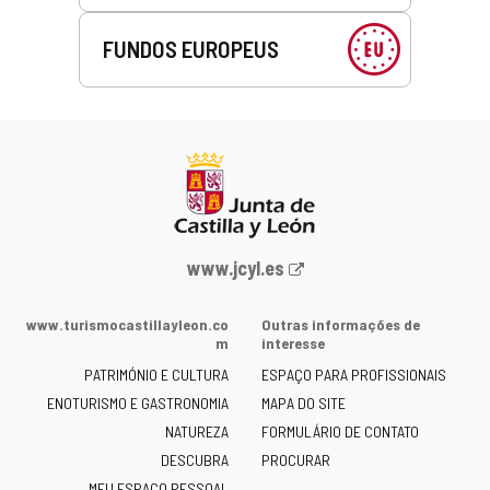
FUNDOS EUROPEUS
Portal
www.jcyl.es
Web
da
www.turismocastillayleon.co
Outras informações de
Junta
m
interesse
de
PATRIMÓNIO E CULTURA
ESPAÇO PARA PROFISSIONAIS
Castilla
ENOTURISMO E GASTRONOMIA
MAPA DO SITE
y
NATUREZA
FORMULÁRIO DE CONTATO
León
-
DESCUBRA
PROCURAR
MEU ESPAÇO PESSOAL