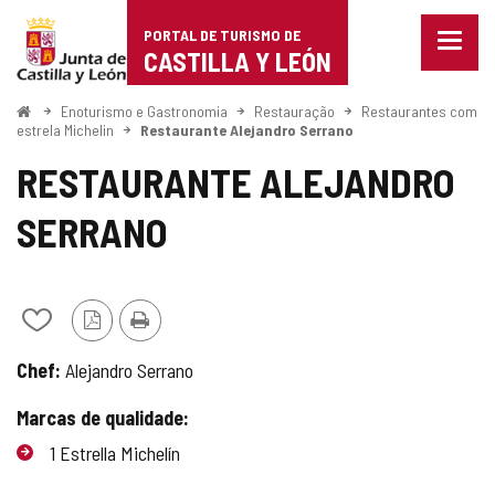
Portal
Ir para o conteúdo
PORTAL DE TURISMO DE
Menu
de
CASTILLA Y LEÓN
fecha
Mostr
Turismo
opçõe
Começo
Enoturismo e Gastronomia
Restauração
Restaurantes com
de
estrela Michelin
Restaurante Alejandro Serrano
de
naveg
RESTAURANTE ALEJANDRO
Castilla
SERRANO
y
León
Adicionar
Versão
Imprimir
/
PDF
Chef:
Alejandro Serrano
remover
de
Marcas de qualidade:
meus
cadernos
1 Estrella Michelín