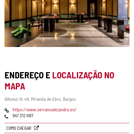
5
ENDEREÇO E
LOCALIZAÇÃO NO
RESTAURANTE
GARFOS
MAPA
Endereço
Alfonso VI, 49.
Miranda de Ebro.
Burgos
postal
Pagina
https://www.serranoalejandro.es/
web
Telefones
947 312 687
COMO CHEGAR