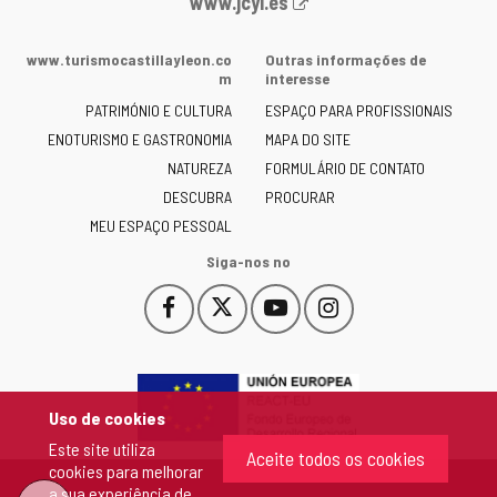
Portal
www.jcyl.es
Web
da
www.turismocastillayleon.co
Outras informações de
Junta
m
interesse
de
PATRIMÓNIO E CULTURA
ESPAÇO PARA PROFISSIONAIS
Castilla
ENOTURISMO E GASTRONOMIA
MAPA DO SITE
y
NATUREZA
FORMULÁRIO DE CONTATO
León
-
DESCUBRA
PROCURAR
MEU ESPAÇO PESSOAL
Siga-nos no
Facebook
X
YouTube
Instagram
Este
Este
Este
Este
enlace
enlace
enlace
enlace
se
se
se
se
abrirá
abrirá
abrirá
abrirá
en
en
en
en
Uso de cookies
una
una
una
una
Este site utiliza
ventana
ventana
ventana
ventana
Aceite todos os cookies
cookies para melhorar
nueva.
nueva.
nueva.
nueva.
a sua experiência de