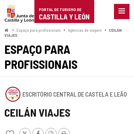
Portal
Ir para o conteúdo
PORTAL DE TURISMO DE
Menu
de
CASTILLA Y LEÓN
fecha
Mostr
Turismo
opçõe
Começo
Espaço para profissionais
Agências de viagem
CEILÁN
de
VIAJES
de
naveg
ESPAÇO PARA
Castilla
PROFISSIONAIS
y
León
Este
ESCRITÓRIO CENTRAL DE CASTELA E LEÃO
estabelecimento
possui
o
CEILÁN VIAJES
SELO
DE
CONFIANçA
x
Facebook
Versão
Imprimir
TURíSTICA
Adicionar