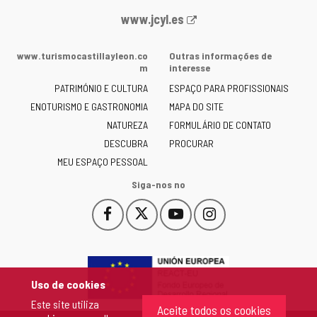
Portal
www.jcyl.es
Web
da
www.turismocastillayleon.co
Outras informações de
Junta
m
interesse
de
PATRIMÓNIO E CULTURA
ESPAÇO PARA PROFISSIONAIS
Castilla
ENOTURISMO E GASTRONOMIA
MAPA DO SITE
y
NATUREZA
FORMULÁRIO DE CONTATO
León
-
DESCUBRA
PROCURAR
MEU ESPAÇO PESSOAL
Siga-nos no
Facebook
X
YouTube
Instagram
Este
Este
Este
Este
enlace
enlace
enlace
enlace
se
se
se
se
abrirá
abrirá
abrirá
abrirá
en
en
en
en
Uso de cookies
una
una
una
una
Este site utiliza
ventana
ventana
ventana
ventana
Aceite todos os cookies