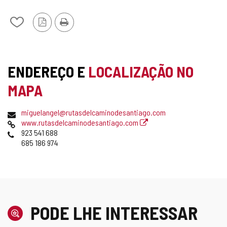
CASTILLA
Y
Versão
Imprimir
Adicionar
LE
PDF
/
u00D3N
remover
TIPO
SELO
de
meus
TURISMO
ENDEREÇO E
LOCALIZAÇÃO NO
cadernos
CONFIÁVEL
MAPA
Endereço
Endereço
miguelangel@rutasdelcaminodesantiago.com
postal
de
Pagina
www.rutasdelcaminodesantiago.com
email
web
Telefones
923 541 688
685 186 974
PODE LHE INTERESSAR