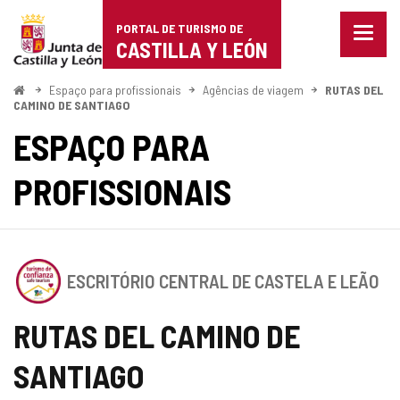
Portal
Ir para o conteúdo
PORTAL DE TURISMO DE
Menu
de
CASTILLA Y LEÓN
fecha
Mostr
Turismo
opçõe
Começo
Espaço para profissionais
Agências de viagem
RUTAS DEL
de
CAMINO DE SANTIAGO
de
naveg
ESPAÇO PARA
Castilla
PROFISSIONAIS
y
León
Este
ESCRITÓRIO CENTRAL DE CASTELA E LEÃO
estabelecimento
possui
o
RUTAS DEL CAMINO DE
SELO
DE
SANTIAGO
CONFIANçA
TURíSTICA