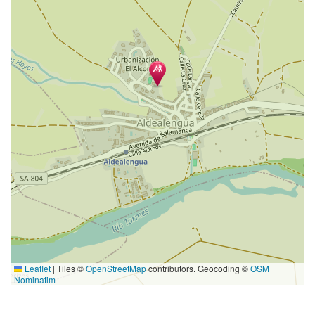
Leaflet
|
Tiles ©
OpenStreetMap
contributors. Geocoding ©
OSM
Nominatim