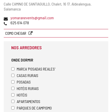
Endereço
Calle CAMINO DE SANTIAGUILLO, Chalet, 16 17.
Aldealengua.
postal
Salamanca
Endereço
yomaranevents@gmail.com
de
Telefones
625 614 078
email
COMO CHEGAR
NOS ARREDORES
ONDE DORMIR
MARCA 'POSADAS REALES'
CASAS RURAIS
POSADAS
HOTÉIS RURAIS
HOTÉIS
APARTAMENTOS
PARQUES DE CAMPISMO