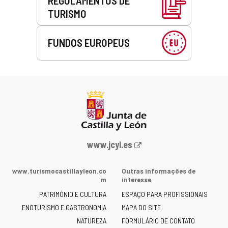
REGULAMENTOS DE
TURISMO
FUNDOS EUROPEUS
Portal
www.jcyl.es
Web
da
www.turismocastillayleon.co
Outras informações de
Junta
m
interesse
de
PATRIMÓNIO E CULTURA
ESPAÇO PARA PROFISSIONAIS
Castilla
ENOTURISMO E GASTRONOMIA
MAPA DO SITE
y
NATUREZA
FORMULÁRIO DE CONTATO
León