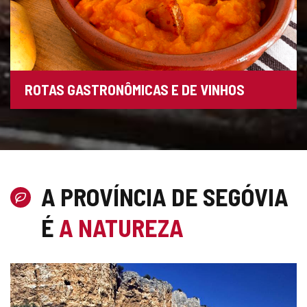
ROTAS GASTRONÔMICAS E DE VINHOS
A PROVÍNCIA DE SEGÓVIA
É
A NATUREZA
Número
de
slides: