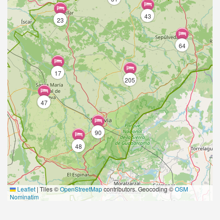
43
23
64
17
205
47
90
48
Leaflet
|
Tiles ©
OpenStreetMap
contributors. Geocoding ©
OSM
Nominatim