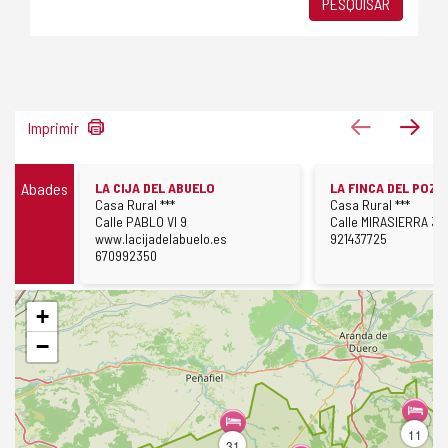
PESQUISAR
614
antigo
pró
Imprimir
resultados
Casas
Abades
LA CIJA DEL ABUELO
LA FINCA DEL POZO
rurais
Cara
Cara
Casa Rural ***
Casa Rural ***
Rua
Rua
Calle PABLO VI 9
Calle MIRASIERRA 3
Pagina
Telefone
www.lacijadelabuelo.es
921437725
web
Telefone
670992350
Pular
+
mapa
−
11
31