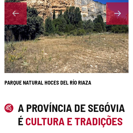
5
PARQUE NATURAL HOCES DEL RÍO RIAZA
P
A PROVÍNCIA DE SEGÓVIA
É
CULTURA E TRADIÇÕES