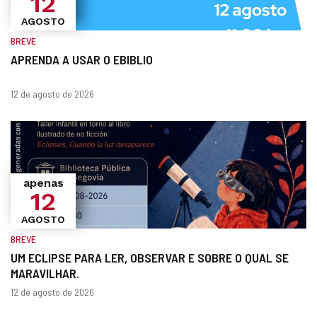
12
AGOSTO
BREVE
APRENDA A USAR O EBIBLIO
Quando?
datas
12 de agosto de 2026
apenas
12
AGOSTO
BREVE
UM ECLIPSE PARA LER, OBSERVAR E SOBRE O QUAL SE
MARAVILHAR.
Quando?
datas
12 de agosto de 2026