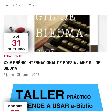
Quando?
datas
1 julho a 31 agosto 2026
até
31
OUTUBRO
ATUALMENTE
XXIV PRÊMIO INTERNACIONAL DE POESIA JAIME GIL DE
BIEDMA
Quando?
datas
3 junho a 31 outubro 2026
apenas