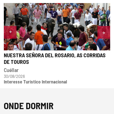
Número
de
lides:
8
NUESTRA SEÑORA DEL ROSARIO, AS CORRIDAS
DE TOUROS
Cuéllar
30/08/2026
Interesse Turístico Internacional
Classificação
Data
População
partidária
ONDE DORMIR