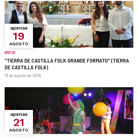
apenas
19
AGOSTO
BREVE
"TIERRA DE CASTILLA FOLK GRANDE FORMATO" (TIERRA
DE CASTILLA FOLK)
Quando?
datas
19 de agosto de 2026
apenas
21
AGOSTO