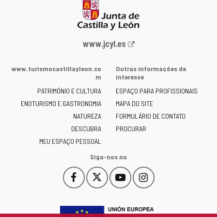
Portal
www.jcyl.es
Web
da
www.turismocastillayleon.co
Outras informações de
Junta
m
interesse
de
PATRIMÓNIO E CULTURA
ESPAÇO PARA PROFISSIONAIS
Castilla
ENOTURISMO E GASTRONOMIA
MAPA DO SITE
y
NATUREZA
FORMULÁRIO DE CONTATO
León
-
DESCUBRA
PROCURAR
MEU ESPAÇO PESSOAL
Siga-nos no
Facebook
X
YouTube
Instagram
Este
Este
Este
Este
enlace
enlace
enlace
enlace
se
se
se
se
abrirá
abrirá
abrirá
abrirá