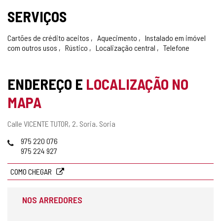
SERVIÇOS
Cartões de crédito aceitos
Aquecimento
Instalado em imóvel
com outros usos
Rústico
Localização central
Telefone
ENDEREÇO E
LOCALIZAÇÃO NO
MAPA
Endereço
Calle VICENTE TUTOR, 2.
Soria.
Soria
postal
Telefones
975 220 076
975 224 927
COMO CHEGAR
NOS ARREDORES