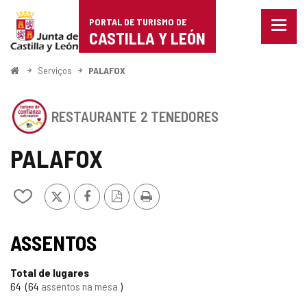
Portal
Ir para o conteúdo
PORTAL DE TURISMO DE
Menu
de
CASTILLA Y LEÓN
fecha
Mostr
Turismo
opçõe
Começo
Serviços
PALAFOX
de
de
naveg
Este
Castilla
RESTAURANTE
2 TENEDORES
estabelecimento
possui
y
o
PALAFOX
SELO
León
DE
CONFIANçA
x
Facebook
Versão
Imprimir
Adicionar
TURíSTICA
PDF
/
CASTILLA
remover
SELO
Y
de
ASSENTOS
LE
meus
TURISMO
u00D3N
cadernos
Total de lugares
CONFIÁVEL
64
64
assentos na mesa