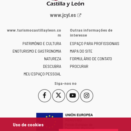
Portal
www.jcyl.es
Web
da
www.turismocastillayleon.co
Outras informações de
Junta
m
interesse
de
PATRIMÓNIO E CULTURA
ESPAÇO PARA PROFISSIONAIS
Castilla
ENOTURISMO E GASTRONOMIA
MAPA DO SITE
y
NATUREZA
FORMULÁRIO DE CONTATO
León
-
DESCUBRA
PROCURAR
MEU ESPAÇO PESSOAL
Siga-nos no
Facebook
X
YouTube
Instagram
Este
Este
Este
Este
enlace
enlace
enlace
enlace
se
se
se
se
abrirá
abrirá
abrirá
abrirá
en
en
en
en
Uso de cookies
una
una
una
una