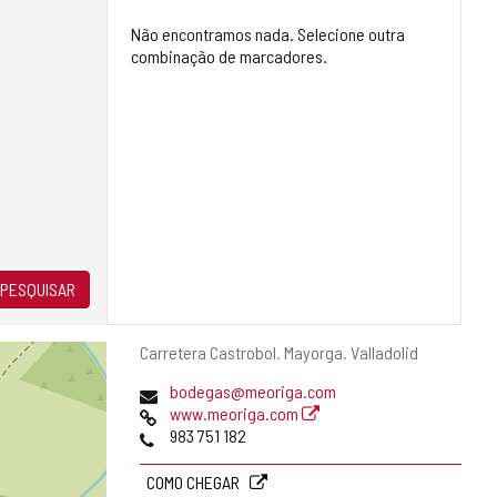
Não encontramos nada. Selecione outra
combinação de marcadores.
PESQUISAR
Endereço
Carretera Castrobol.
Mayorga.
Valladolid
postal
Endereço
bodegas@meoriga.com
de
Pagina
www.meoriga.com
email
web
Telefones
983 751 182
COMO CHEGAR