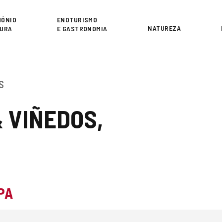
or
MÓNIO
ENOTURISMO
NATUREZA
TURA
E GASTRONOMIA
S
 VIÑEDOS,
PA