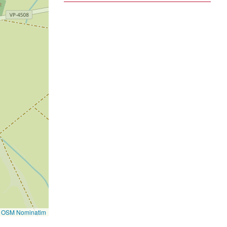
©
OSM Nominatim