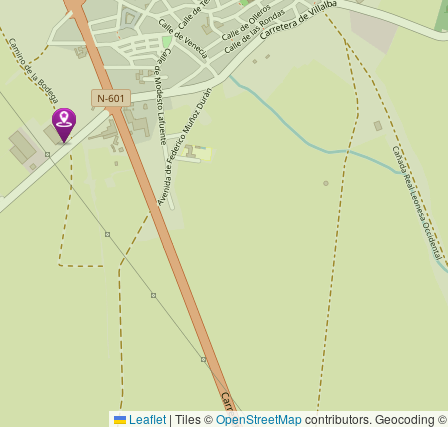
Leaflet
|
Tiles ©
OpenStreetMap
contributors. Geocoding 