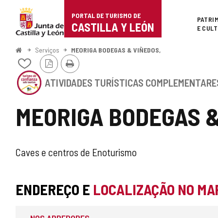
Portal
Ir para o conteúdo
PORTAL DE TURISMO DE
Superi
PATRI
de
CASTILLA Y LEÓN
E CUL
Turismo
Começo
Serviços
MEORIGA BODEGAS & VIÑEDOS,
Versão
Imprimir
de
Adicionar
PDF
/
Este
Castilla
remover
ATIVIDADES TURÍSTICAS COMPLEMENTARE
estabelecimento
de
possui
y
meus
o
MEORIGA BODEGAS &
cadernos
SELO
León
DE
CONFIANçA
TURíSTICA
SELO
ATIVIDADE
Caves e centros de Enoturismo
CASTILLA
Y
TURISMO
TURÍSTICA
LE
u00D3N
ENDEREÇO E
LOCALIZAÇÃO NO MA
CONFIÁVEL
COMPLEMENTAR