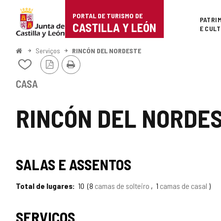
Portal
Ir para o conteúdo
PORTAL DE TURISMO DE
Superi
PATRI
de
CASTILLA Y LEÓN
E CUL
Turismo
Começo
Serviços
RINCÓN DEL NORDESTE
Versão
Imprimir
de
Adicionar
PDF
/
Castilla
remover
CASA
de
y
meus
RINCÓN DEL NORDE
cadernos
León
SALAS E ASSENTOS
Total de lugares
10
8
camas de solteiro
1
camas de casal
SERVIÇOS