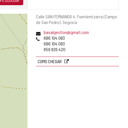
PESQUISAR
Endereço
Calle SAN FERNANDO 4.
Fuentemizarra (Campo
postal
de San Pedro).
Segovia
Endereço
basalgestion@gmail.com
de
Telefones
686 104 083
email
686 104 083
659 926 420
COMO CHEGAR