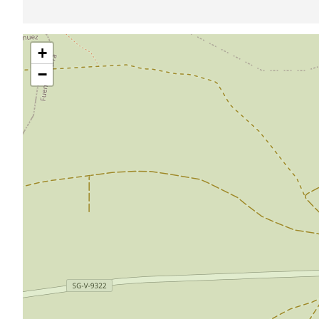
Pular
+
mapa
−