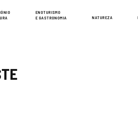
or
MÓNIO
ENOTURISMO
NATUREZA
TURA
E GASTRONOMIA
STE